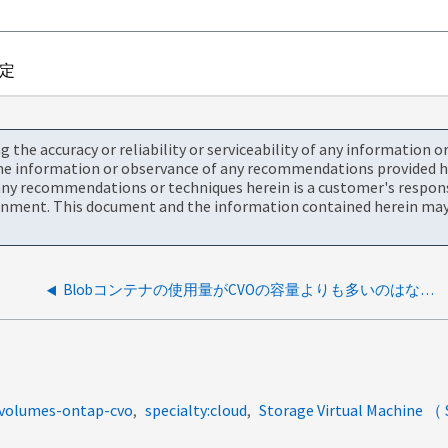
定
the accuracy or reliability or serviceability of any information 
the information or observance of any recommendations provided he
ny recommendations or techniques herein is a customer's responsi
onment. This document and the information contained herein may 
Blobコンテナの使用量がCVOの容量よりも多いのはなぜですか？
-volumes-ontap-cvo
specialty:cloud
Storage Virtual Machine （