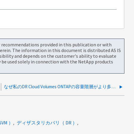
or recommendations provided in this publication or with
rein. The information in this document is distributed AS IS
bility and depends on the customer's ability to evaluate
be used solely in connection with the NetApp products
なぜ私のDR Cloud Volumes ONTAPの容量階層がより多くのスペースを消費しているのですか？
 SVM ）
ディザスタリカバリ（ DR ）