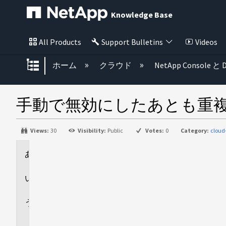
Knowledge Base
All Products
Support Bulletins
Videos
グローバル階層を展開/折りたた
ホーム
クラウド
NetApp Console と D
手動で無効にしたあとも重
Views:
30
Visibility:
Public
Votes:
0
Category:
cloud
環
境
回
答
追
加
情