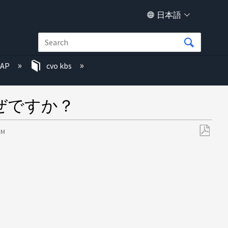
日本語
TAP
cvo kbs
ぜですか？
 AM
PDF
と
し
て
保
存