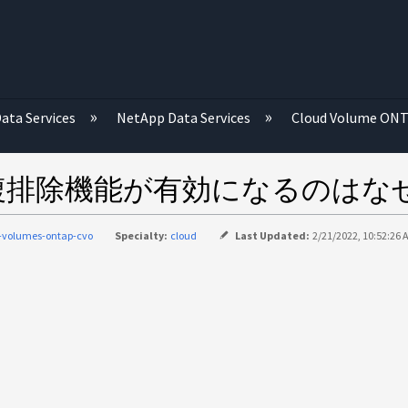
む
ata Services
NetApp Data Services
Cloud Volume ON
複排除機能が有効になるのはな
-volumes-ontap-cvo
Specialty:
cloud
Last Updated:
2/21/2022, 10:52:26