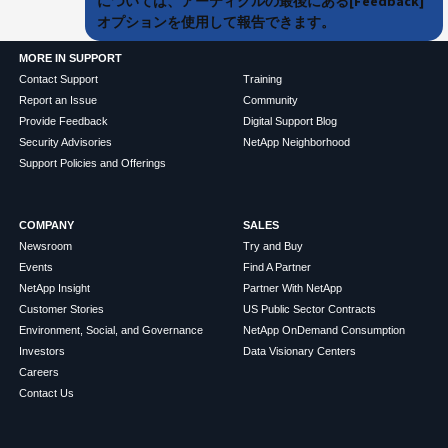
については、アーティクルの最後にある[Feedback]
オプションを使用して報告できます。
MORE IN SUPPORT
Contact Support
Training
Report an Issue
Community
Provide Feedback
Digital Support Blog
Security Advisories
NetApp Neighborhood
Support Policies and Offerings
COMPANY
SALES
Newsroom
Try and Buy
Events
Find A Partner
NetApp Insight
Partner With NetApp
Customer Stories
US Public Sector Contracts
Environment, Social, and Governance
NetApp OnDemand Consumption
Investors
Data Visionary Centers
Careers
Contact Us