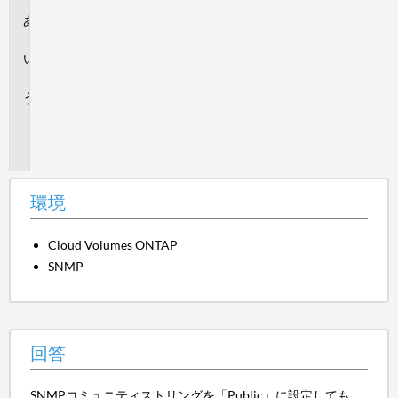
環
境
回
答
追
加
情
報
環境
Cloud Volumes ONTAP
SNMP
回答
SNMPコミュニティストリングを「Public」に設定しても、