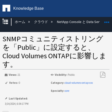
Knowledge Base
グローバル階層を展開/折りたたむ
ホーム
クラウド
NetApp Console と Data Services
SNMPコミュニティストリング
を「Public」に設定すると、
Cloud Volumes ONTAPに影響しま
す。
Views:
21
Visibility:
Public
PDF
Votes:
0
Category:
cloud-volumes-ontap-cvo
と
Specialty:
core
し
て
Last Updated:
保
3/14/2024, 6:54:17 PM
存