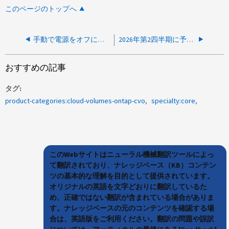
このページのトップへ
手動で電源をオフにした後、CVOは自動的に電源が入りますか
2026年第2四半期に予定されているGCP TLS証明書の移行は、私のCVOに影響しますか？
おすすめの記事
タグ
product-categories:cloud-volumes-ontap-cvo
specialty:core
このWebサイトはニューラル機械翻訳ツールによっ
て翻訳されており、ナレッジベース（KB）コンテン
ツの基本的な理解を目的として提供されています。
オリジナルの英語を文字どおりに翻訳しているた
め、正確ではない翻訳が含まれている場合がありま
す。ナレッジベースの元のコンテンツを確認する場
合は、英語版をご利用ください。翻訳の問題や誤訳