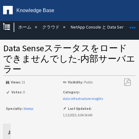
Knowledge Base
グローバル階層を展開/折りたたむ
ホーム
クラウド
NetApp Console と Data Services
Data Senseステータスをロード
できませんでした-内部サーバエ
ラー
Views:
21
Visibility:
Public
PDF
Votes:
0
Category:
と
data-infrastructure-insights
し
Specialty:
bluexp
Last Updated:
て
1/13/2025, 6:04:54 AM
保
存
環
境