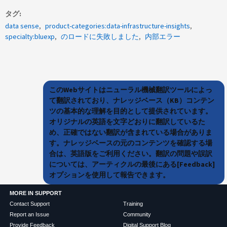
タグ
data sense
product-categories:data-infrastructure-insights
specialty:bluexp
のロードに失敗しました
内部エラー
このWebサイトはニューラル機械翻訳ツールによっ
て翻訳されており、ナレッジベース（KB）コンテン
ツの基本的な理解を目的として提供されています。
オリジナルの英語を文字どおりに翻訳しているた
め、正確ではない翻訳が含まれている場合がありま
す。ナレッジベースの元のコンテンツを確認する場
合は、英語版をご利用ください。翻訳の問題や誤訳
については、アーティクルの最後にある[Feedback]
オプションを使用して報告できます。
MORE IN SUPPORT
Contact Support
Training
Report an Issue
Community
Provide Feedback
Digital Support Blog