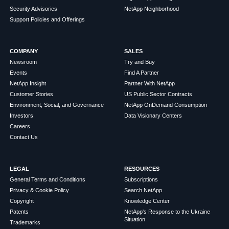
Security Advisories
NetApp Neighborhood
Support Policies and Offerings
COMPANY
SALES
Newsroom
Try and Buy
Events
Find A Partner
NetApp Insight
Partner With NetApp
Customer Stories
US Public Sector Contracts
Environment, Social, and Governance
NetApp OnDemand Consumption
Investors
Data Visionary Centers
Careers
Contact Us
LEGAL
RESOURCES
General Terms and Conditions
Subscriptions
Privacy & Cookie Policy
Search NetApp
Copyright
Knowledge Center
Patents
NetApp's Response to the Ukraine
Situation
Trademarks