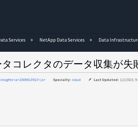
む
ata Services
NetApp Data Services
Data Infrastructur
idFire データコレクタのデータ収集が
-insights<a>2009413913</a>
Specialty:
cloud
Last Updated:
1/2/2023, 9