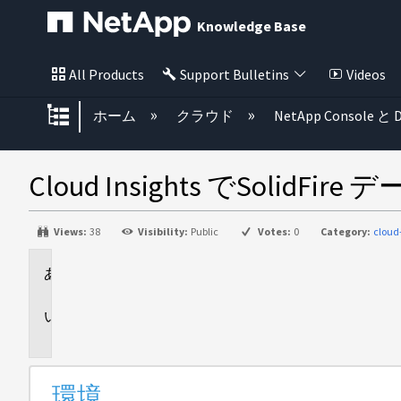
Knowledge Base
All Products
Support Bulletins
Videos
グローバル階層を展開/折りたた
ホーム
クラウド
NetApp Console と D
Cloud Insights でSol
Views:
38
Visibility:
Public
Votes:
0
Category:
cloud
環
境
問
題
環境