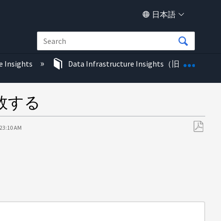
日本語
グロー
e Insights
Data Infrastructure Insights（旧称Cloud In
失敗する
:23:10 AM
PDF
と
し
て
保
存