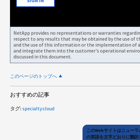
SIGN IN
NetApp provides no representations or warranties regarding 
respect to any results that may be obtained by the use of 
and the use of this information or the implementation of a
and integrate them into the customer's operational envir
discussed in this document.
このページのトップへ
おすすめの記事
タグ
specialty:cloud
このWebサイトはニュー
の英語を文字どおりに翻訳