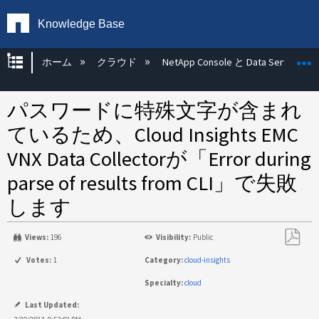
Knowledge Base
グローバル階層を展開/折りたたむ
ホーム
クラウド
NetApp Console と Data Services
パスワードに特殊文字が含まれ
ているため、Cloud Insights EMC
VNX Data Collectorが「Error during
parse of results from CLI」で失敗
します
Views:
196
Visibility:
Public
PDF
Votes:
1
Category:
cloud-insights
と
Specialty:
cloud
し
て
Last Updated: