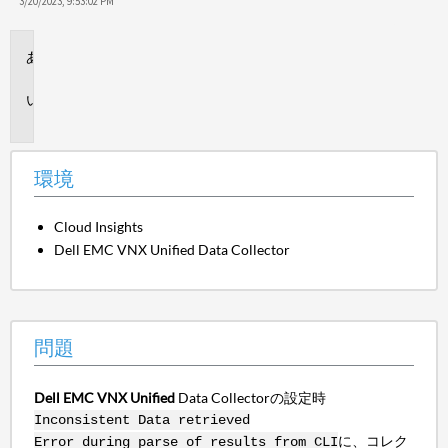
保
3/20/2023, 9:53:02 PM
存
環
境
問
題
環境
Cloud Insights
Dell EMC VNX Unified Data Collector
問題
Dell EMC VNX Unified
Data Collectorの設定時
Inconsistent Data retrieved
に、コレク
Error during parse of results from CLI