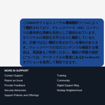
このWebサイトはニューラル機械翻訳ツールによっ
て翻訳されており、ナレッジベース（KB）コンテン
ツの基本的な理解を目的として提供されています。
オリジナルの英語を文字どおりに翻訳しているた
め、正確ではない翻訳が含まれている場合がありま
す。ナレッジベースの元のコンテンツを確認する場
合は、英語版をご利用ください。翻訳の問題や誤訳
については、アーティクルの最後にある[Feedback]
オプションを使用して報告できます。
MORE IN SUPPORT
Contact Support
Training
Report an Issue
Community
Provide Feedback
Digital Support Blog
Security Advisories
NetApp Neighborhood
Support Policies and Offerings