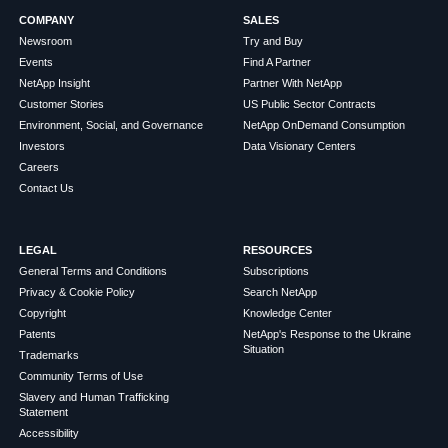
COMPANY
SALES
Newsroom
Try and Buy
Events
Find A Partner
NetApp Insight
Partner With NetApp
Customer Stories
US Public Sector Contracts
Environment, Social, and Governance
NetApp OnDemand Consumption
Investors
Data Visionary Centers
Careers
Contact Us
LEGAL
RESOURCES
General Terms and Conditions
Subscriptions
Privacy & Cookie Policy
Search NetApp
Copyright
Knowledge Center
Patents
NetApp's Response to the Ukraine
Situation
Trademarks
Community Terms of Use
Slavery and Human Trafficking
Statement
Accessibility