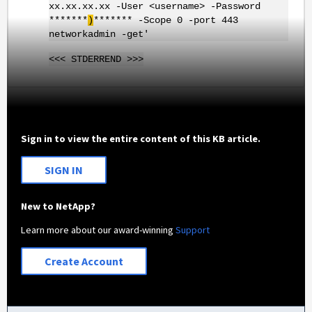
xx.xx.xx.xx -User <username> -Password
*******
)
******* -Scope 0 -port 443
networkadmin -get'
<<< STDERREND >>>
Sign in to view the entire content of this KB article.
SIGN IN
New to NetApp?
Learn more about our award-winning
Support
Create Account