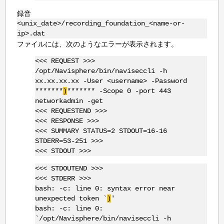
録音
<unix_date>/recording_foundation_<name-or-
ip>.dat
ファイルには、次のようなエラーが表示されます。
<<< REQUEST >>>
/opt/Navisphere/bin/naviseccli -h
xx.xx.xx.xx -User <username> -Password
*******
)
******* -Scope 0 -port 443
networkadmin -get
<<< REQUESTEND >>>
<<< RESPONSE >>>
<<< SUMMARY STATUS=2 STDOUT=16-16
STDERR=53-251 >>>
<<< STDOUT >>>
<<< STDOUTEND >>>
<<< STDERR >>>
bash: -c: line 0: syntax error near
unexpected token `
)
'
bash: -c: line 0:
`/opt/Navisphere/bin/naviseccli -h