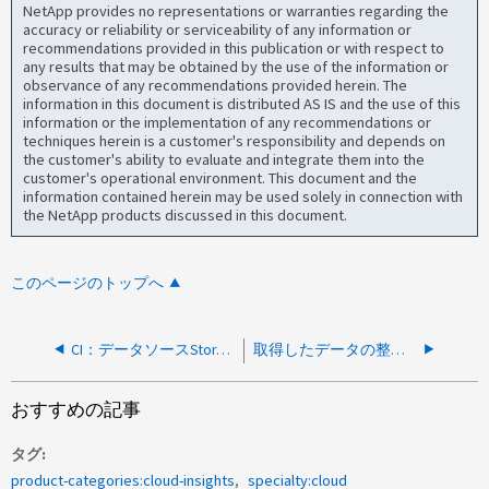
NetApp provides no representations or warranties regarding the
accuracy or reliability or serviceability of any information or
recommendations provided in this publication or with respect to
any results that may be obtained by the use of the information or
observance of any recommendations provided herein. The
information in this document is distributed AS IS and the use of this
information or the implementation of any recommendations or
techniques herein is a customer's responsibility and depends on
the customer's ability to evaluate and integrate them into the
customer's operational environment. This document and the
information contained herein may be used solely in connection with
the NetApp products discussed in this document.
このページのトップへ
CI：データソースStorageGRID SSO認証が失敗しました
取得したデータの整合性がないためにCI Hyper-Vデータコレクタのポーリングが失敗する
おすすめの記事
タグ
product-categories:cloud-insights
specialty:cloud