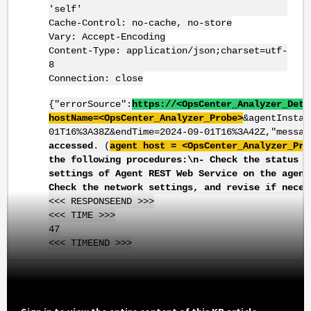
'self'
Cache-Control: no-cache, no-store
Vary: Accept-Encoding
Content-Type: application/json;charset=utf-
8
Connection: close
{"errorSource":
https://<
OpsCenter
_Analyzer_Deta
hostName
=<
OpsCenter
_Analyzer_Probe>
&agentInstan
01T16%3A38Z&endTime=2024-09-01T16%3A42Z,"messag
accessed
. (
agent host = <
OpsCenter
_Analyzer_Pro
the following procedures:\n- Check the status o
settings of Agent REST Web Service on the agent
Check the network settings, and revise if neces
<<< RESPONSEEND >>>
<<< TIME >>>
47
<<< TIMEEND >>>