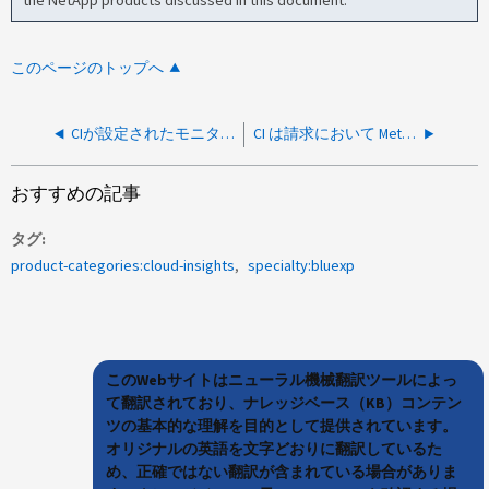
このページのトップへ
CIが設定されたモニタのメールにアラートを送信しない
CI は請求において MetroCluster の未割り当てディスクを2回カウントしています
おすすめの記事
タグ
product-categories:cloud-insights
specialty:bluexp
このWebサイトはニューラル機械翻訳ツールによっ
て翻訳されており、ナレッジベース（KB）コンテン
ツの基本的な理解を目的として提供されています。
オリジナルの英語を文字どおりに翻訳しているた
め、正確ではない翻訳が含まれている場合がありま