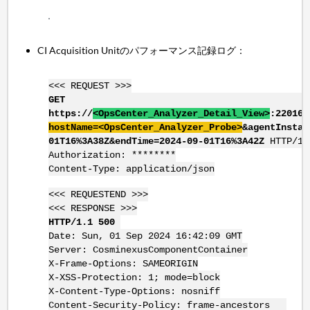
CI Acquisition Unitのパフォーマンス記録ログ：
<<< REQUEST >>>
GET
https://
<
OpsCenter
_Analyzer_Detail_View>
:22016/
hostName
=<
OpsCenter
_Analyzer_Probe>
&agentInstan
01T16%3A38Z&endTime=2024-09-01T16%3A42Z
HTTP/1.
Authorization: ********
Content-Type: application/json
<<< REQUESTEND >>>
<<< RESPONSE >>>
HTTP/1.1 500
Date: Sun, 01 Sep 2024 16:42:09 GMT
Server: CosminexusComponentContainer
X-Frame-Options: SAMEORIGIN
X-XSS-Protection: 1; mode=block
X-Content-Type-Options: nosniff
Content-Security-Policy: frame-ancestors