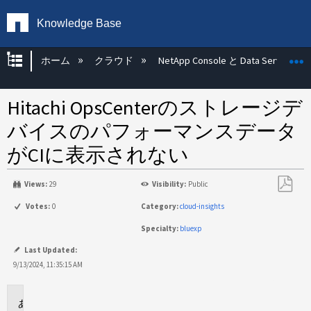
Knowledge Base
グローバル階層を展開/折りたたむ
ホーム
クラウド
NetApp Console と Data Services
Hitachi OpsCenterのストレージデ
バイスのパフォーマンスデータ
がCIに表示されない
Views:
29
Visibility:
Public
PDF
Votes:
0
Category:
cloud-insights
と
Specialty:
bluexp
し
て
Last Updated:
保
9/13/2024, 11:35:15 AM
存
環