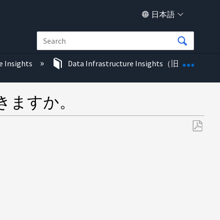
日本語
グロー
e Insights
Data Infrastructure Insights（旧称Cloud In
きますか。
PDF
と
し
て
保
存