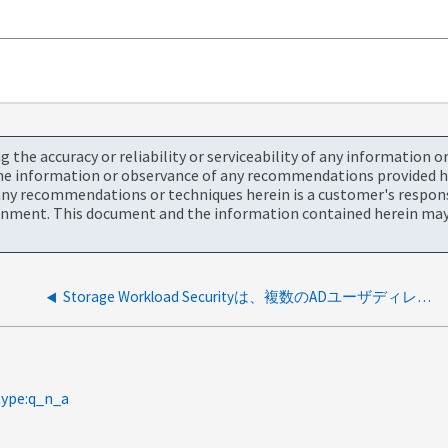
the accuracy or reliability or serviceability of any information 
the information or observance of any recommendations provided he
ny recommendations or techniques herein is a customer's responsi
onment. This document and the information contained herein may 
Storage Workload Securityは、複数のADユーザディレクトリコレクタに複数のドメインを登録できますか。
type:q_n_a