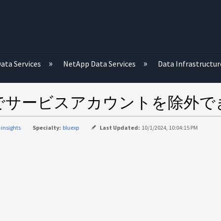
む
ata Services
NetApp Data Services
Data Infrastructur
でサービスアカウントを除外で
-insights
Specialty:
bluexp
Last Updated:
10/1/2024, 10:04:15 PM