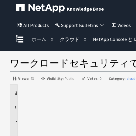
Knowledge Base
All Products
Support Bulletins
Videos
グローバル階層を展開/折りたた
ホーム
クラウド
NetApp Console と D
ワークロードセキュリティ
Views:
43
Visibility:
Public
Votes:
0
Category:
cloud
環
境
回
答
追
加
情