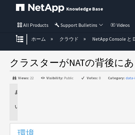
Knowledge Base
All Products
Support Bulletins
Videos
グローバル階層を展開/折りたた
ホーム
クラウド
NetApp Console と D
クラスターがNATの背後にある
Views:
22
Visibility:
Public
Votes:
0
Category:
data-
環
境
問
題
環境