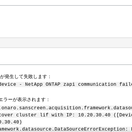
ーが発生して失敗します：
device - NetApp ONTAP zapi communication fail
次のようなエラーが表示されます：
.onaro.sanscreen.acquisition.framework.dataso
cover cluster lif with IP: 10.20.30.40 ([Devi
0.30.40)
amework.datasource.DataSourceErrorException: 