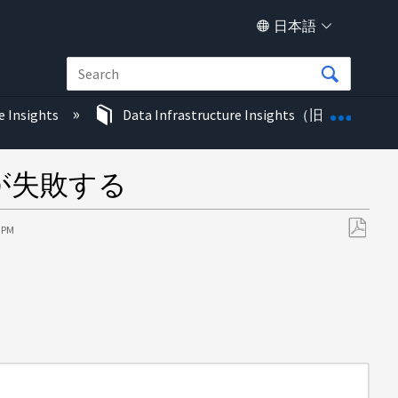
日本語
グロー
e Insights
Data Infrastructure Insights（旧称Cloud In
ーが失敗する
3 PM
PDF
と
し
て
保
存