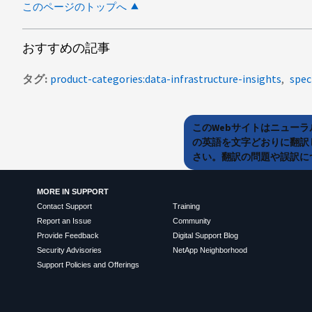
このページのトップへ
おすすめの記事
タグ
product-categories:data-infrastructure-insights
spec
このWebサイトはニュー
の英語を文字どおりに翻訳
さい。翻訳の問題や誤訳につ
MORE IN SUPPORT
Contact Support
Training
Report an Issue
Community
Provide Feedback
Digital Support Blog
Security Advisories
NetApp Neighborhood
Support Policies and Offerings