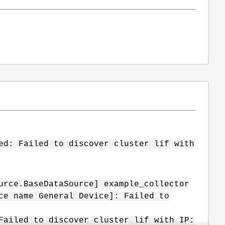
ed: Failed to discover cluster lif with
urce.BaseDataSource] example_collector
ce name General Device]: Failed to
Failed to discover cluster lif with IP: