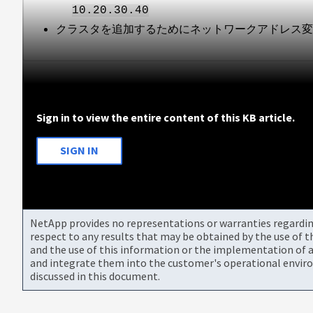
10.20.30.40
クラスタを追加するためにネットワークアドレス変換
Sign in to view the entire content of this KB article.
SIGN IN
NetApp provides no representations or warranties regarding 
respect to any results that may be obtained by the use of 
and the use of this information or the implementation of a
and integrate them into the customer's operational envir
discussed in this document.