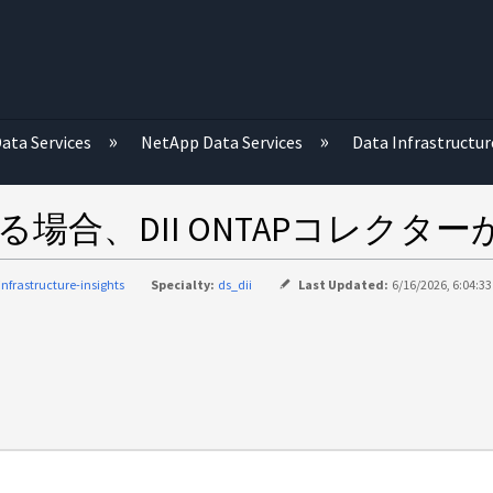
む
ata Services
NetApp Data Services
Data Infrastructur
場合、DII ONTAPコレクタ
infrastructure-insights
Specialty:
ds_dii
Last Updated:
6/16/2026, 6:04:3