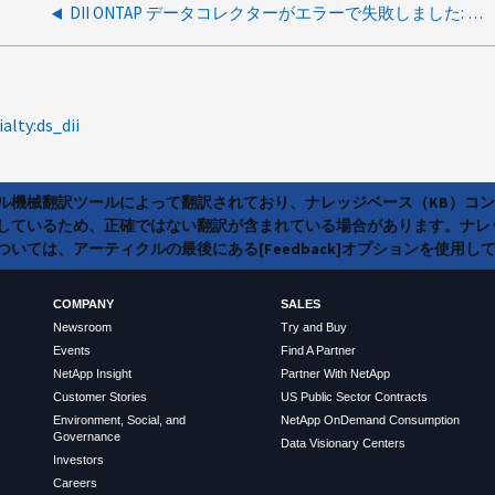
DII ONTAP データコレクターがエラーで失敗しました: パフォーマンスサンプルは、2729 回連続の更新でサーバーにデータを送信できませんでした
ialty:ds_dii
ラル機械翻訳ツールによって翻訳されており、ナレッジベース（KB）コ
しているため、正確ではない翻訳が含まれている場合があります。ナレ
いては、アーティクルの最後にある[Feedback]オプションを使用し
COMPANY
SALES
Newsroom
Try and Buy
Events
Find A Partner
NetApp Insight
Partner With NetApp
Customer Stories
US Public Sector Contracts
Environment, Social, and
NetApp OnDemand Consumption
Governance
Data Visionary Centers
Investors
Careers