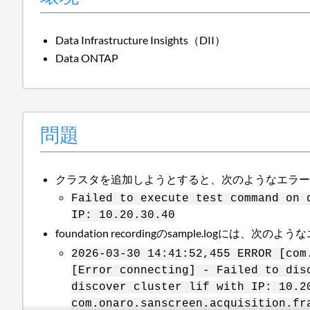
Data Infrastructure Insights（DII）
Data ONTAP
問題
クラスタを追加しようとすると、次のようなエラ
Failed to execute test command on 
IP: 10.20.30.40
foundation recordingのsample.logには、
2026-03-30 14:41:52,455 ERROR [com
[Error connecting] - Failed to dis
discover cluster lif with IP: 10.2
com.onaro.sanscreen.acquisition.fr