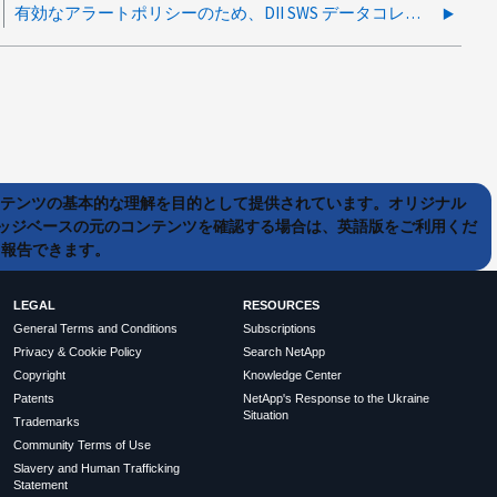
有効なアラートポリシーのため、DII SWS データコレクターは削除できません
ンテンツの基本的な理解を目的として提供されています。オリジナル
ッジベースの元のコンテンツを確認する場合は、英語版をご利用くだ
て報告できます。
LEGAL
RESOURCES
General Terms and Conditions
Subscriptions
Privacy & Cookie Policy
Search NetApp
Copyright
Knowledge Center
Patents
NetApp's Response to the Ukraine
Situation
Trademarks
Community Terms of Use
Slavery and Human Trafficking
Statement