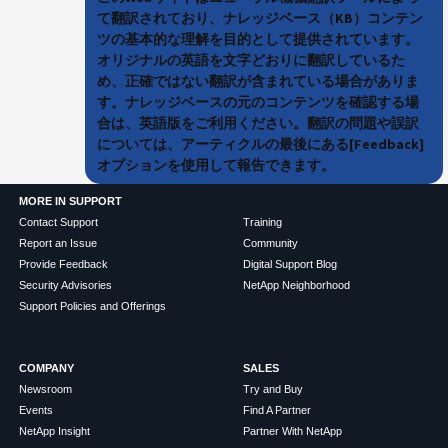
て翻訳されており、ナレッジベース（KB）コンテン
ツの基本的な理解を目的として提供されています。
オリジナルの英語を文字どおりに翻訳しているた
め、正確ではない翻訳が含まれている場合がありま
す。ナレッジベースの元のコンテンツを確認する場
合は、英語版をご利用ください。翻訳の問題や誤訳
については、アーティクルの最後にある[Feedback]
オプションを使用して報告できます。
MORE IN SUPPORT
Contact Support
Training
Report an Issue
Community
Provide Feedback
Digital Support Blog
Security Advisories
NetApp Neighborhood
Support Policies and Offerings
COMPANY
SALES
Newsroom
Try and Buy
Events
Find A Partner
NetApp Insight
Partner With NetApp