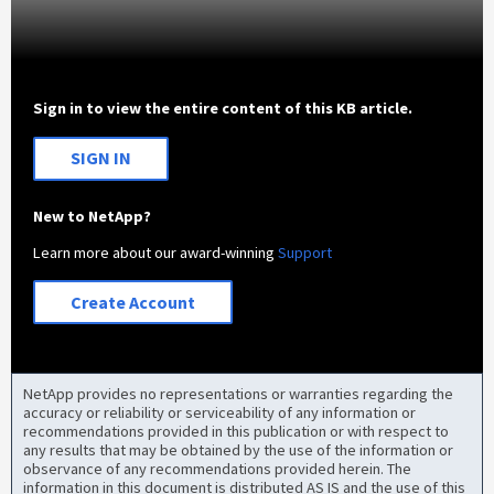
Sign in to view the entire content of this KB article.
SIGN IN
New to NetApp?
Learn more about our award-winning
Support
Create Account
NetApp provides no representations or warranties regarding the
accuracy or reliability or serviceability of any information or
recommendations provided in this publication or with respect to
any results that may be obtained by the use of the information or
observance of any recommendations provided herein. The
information in this document is distributed AS IS and the use of this