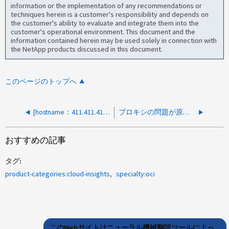
information or the implementation of any recommendations or
techniques herein is a customer's responsibility and depends on
the customer's ability to evaluate and integrate them into the
customer's operational environment. This document and the
information contained herein may be used solely in connection with
the NetApp products discussed in this document.
このページのトップへ
[hostname：411.411.411.411、subDatasourceName："コレクタ名"]のONTAPタイプを特定できませんでした。理由：指定したSVMが見つかりません
プロキシの問題が原因で、 Cloud Insight に Acquisition Unit をインストールできませんでした
おすすめの記事
タグ
product-categories:cloud-insights
specialty:oci
このWebサイトはニューラル機械翻訳ツールによっ