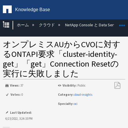
Knowledge Base
グローバル階層を展開/折りたたむ
ホーム
クラウド
NetApp Console と Data Services
オンプレミスAUからCVOに対す
るONTAPI要求「cluster-identity-
get」「get」Connection Resetの
実行に失敗しました
Views:
37
Visibility:
Public
PDF
Votes:
0
Category:
cloud-insights
と
Specialty:
oci
し
て
Last Updated:
保
6/23/2022, 3:24:33 PM
存