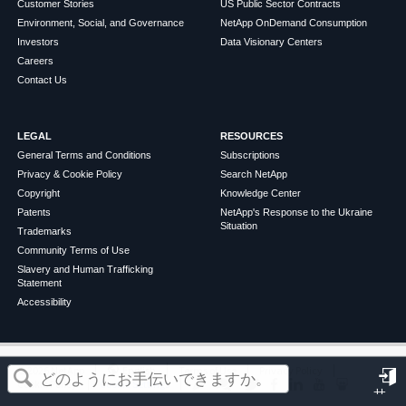
Customer Stories
US Public Sector Contracts
Environment, Social, and Governance
NetApp OnDemand Consumption
Investors
Data Visionary Centers
Careers
Contact Us
LEGAL
RESOURCES
General Terms and Conditions
Subscriptions
Privacy & Cookie Policy
Search NetApp
Copyright
Knowledge Center
Patents
NetApp's Response to the Ukraine
Situation
Trademarks
Community Terms of Use
Slavery and Human Trafficking
Statement
Accessibility
この記事は役に立ちましたか？
©
2026
NetApp
English
Terms of Use
Privacy Policy
Cookie Policy
Cookie Settings
サ
はい
いいえ
イ