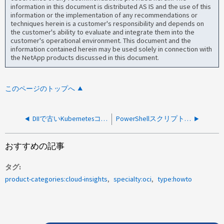
information in this document is distributed AS IS and the use of this
information or the implementation of any recommendations or
techniques herein is a customer's responsibility and depends on
the customer's ability to evaluate and integrate them into the
customer's operational environment. This document and the
information contained herein may be used solely in connection with
the NetApp products discussed in this document.
このページのトップへ
DIIで古いKubernetesコレクタが表示された場合にKubernetesコレクタを更新する方法
PowerShellスクリプトファイル./hostAdapterCommands3.ps1の実行中にホストアダプタのデータを取得するためにHyper-Vエラーが発生しました
おすすめの記事
タグ
product-categories:cloud-insights
specialty:oci
type:howto