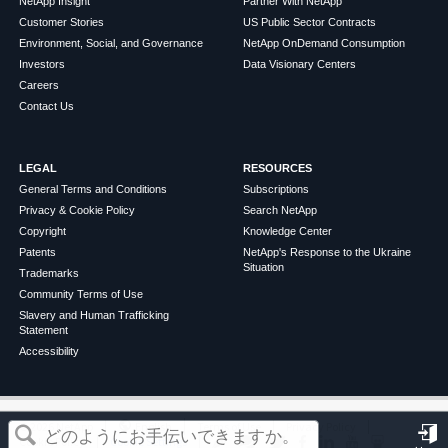
NetApp Insight
Partner With NetApp
Customer Stories
US Public Sector Contracts
Environment, Social, and Governance
NetApp OnDemand Consumption
Investors
Data Visionary Centers
Careers
Contact Us
LEGAL
RESOURCES
General Terms and Conditions
Subscriptions
Privacy & Cookie Policy
Search NetApp
Copyright
Knowledge Center
Patents
NetApp's Response to the Ukraine
Situation
Trademarks
Community Terms of Use
Slavery and Human Trafficking
Statement
Accessibility
この記事は役に立ちましたか？
©
2026
NetApp
English
Terms of Use
Privacy Policy
Cookie Policy
Cookie Settings