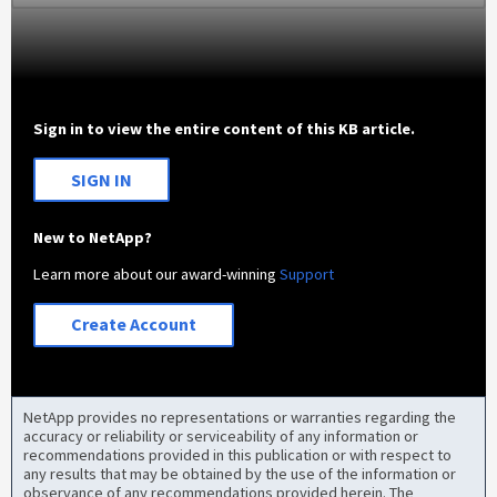
Sign in to view the entire content of this KB article.
SIGN IN
New to NetApp?
Learn more about our award-winning
Support
Create Account
NetApp provides no representations or warranties regarding the
accuracy or reliability or serviceability of any information or
recommendations provided in this publication or with respect to
any results that may be obtained by the use of the information or
observance of any recommendations provided herein. The