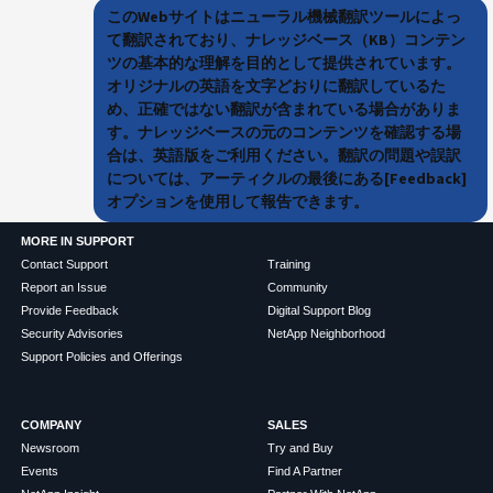
このWebサイトはニューラル機械翻訳ツールによっ
て翻訳されており、ナレッジベース（KB）コンテン
ツの基本的な理解を目的として提供されています。
オリジナルの英語を文字どおりに翻訳しているた
め、正確ではない翻訳が含まれている場合がありま
す。ナレッジベースの元のコンテンツを確認する場
合は、英語版をご利用ください。翻訳の問題や誤訳
については、アーティクルの最後にある[Feedback]
オプションを使用して報告できます。
MORE IN SUPPORT
Contact Support
Training
Report an Issue
Community
Provide Feedback
Digital Support Blog
Security Advisories
NetApp Neighborhood
Support Policies and Offerings
COMPANY
SALES
Newsroom
Try and Buy
Events
Find A Partner