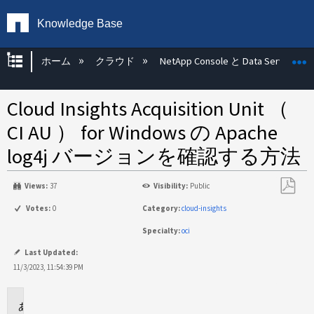
Knowledge Base
グローバル階層を展開/折りたたむ
ホーム
クラウド
NetApp Console と Data Services
Cloud Insights Acquisition Unit （
CI AU ） for Windows の Apache
log4j バージョンを確認する方法
Views:
37
Visibility:
Public
PDF
Votes:
0
Category:
cloud-insights
と
Specialty:
oci
し
て
Last Updated:
保
11/3/2023, 11:54:39 PM
存
環