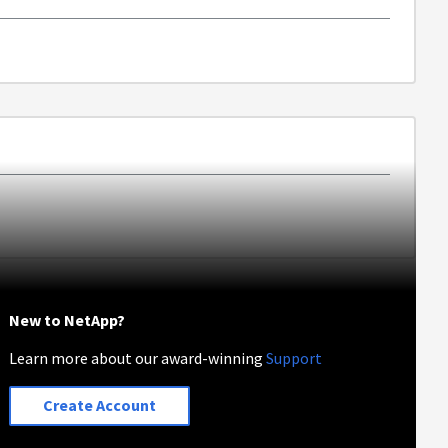
New to NetApp?
Learn more about our award-winning
Support
Create Account