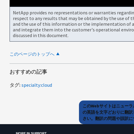
NetApp provides no representations or warranties regarding 
respect to any results that may be obtained by the use of 
and the use of this information or the implementation of a
and integrate them into the customer's operational envir
discussed in this document.
このページのトップへ
おすすめの記事
タグ
specialty:cloud
このWebサイトはニュー
の英語を文字どおりに翻訳
さい。翻訳の問題や誤訳につ
MORE IN SUPPORT