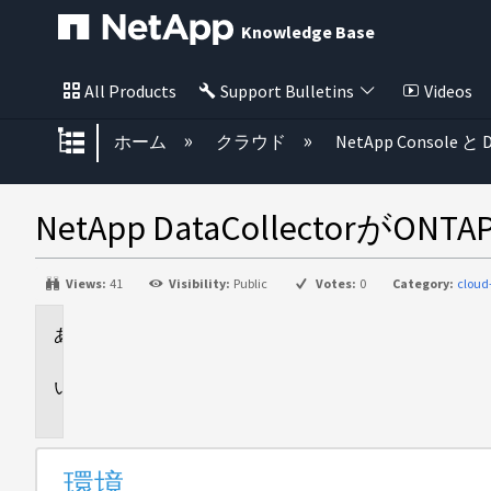
Knowledge Base
All Products
Support Bulletins
Videos
グローバル階層を展開/折りたた
ホーム
クラウド
NetApp Console と D
NetApp DataCollectorがO
Views:
41
Visibility:
Public
Votes:
0
Category:
cloud
環
境
問
題
環境