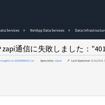
む
ata Services
NetApp Data Services
Data Infrastructur
NTAP zapi通信に失敗しました："401:
-insights<a>2010090614</a>
Specialty:
cloud
Last Updated:
8/14/2024, 