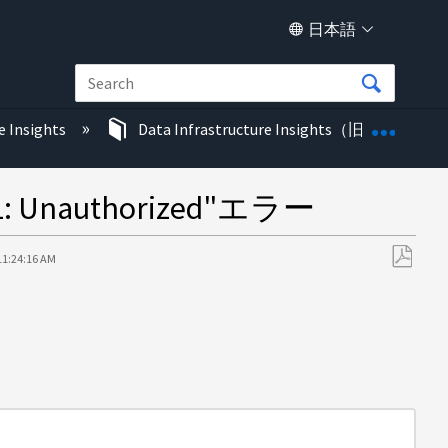
日本語
グロー
e Insights
Data Infrastructure Insights（旧称Cloud In
 Unauthorized"エラー
11:24:16 AM
PDF
と
し
て
保
存