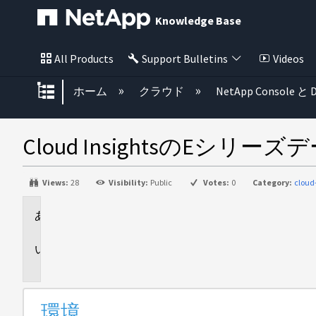
Knowledge Base
All Products
Support Bulletins
Videos
グローバル階層を展開/折りたた
ホーム
クラウド
NetApp Console と D
Cloud InsightsのE
Views:
28
Visibility:
Public
Votes:
0
Category:
cloud
環
境
問
題
環境