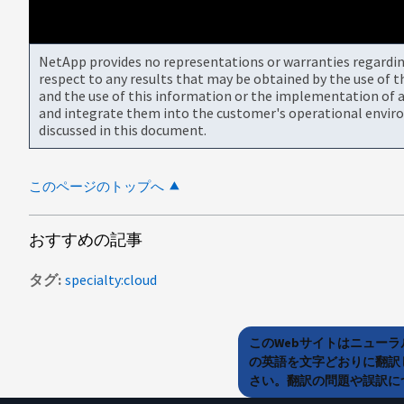
NetApp provides no representations or warranties regarding 
respect to any results that may be obtained by the use of 
and the use of this information or the implementation of a
and integrate them into the customer's operational envir
discussed in this document.
このページのトップへ
おすすめの記事
タグ
specialty:cloud
このWebサイトはニュー
の英語を文字どおりに翻訳
さい。翻訳の問題や誤訳につ