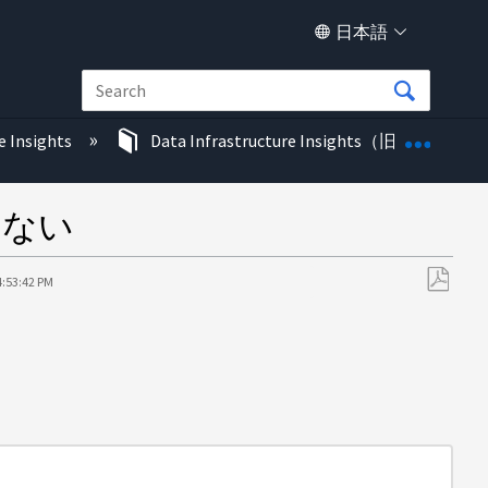
日本語
グロー
e Insights
Data Infrastructure Insights（旧称Cloud In
しない
4:53:42 PM
PDF
と
し
て
保
存