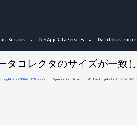
む
ata Services
NetApp Data Services
Data Infrastructur
シリーズデータコレクタのサイズが一致
-insights<a>2009863293</a>
Specialty:
cloud
Last Updated:
1/15/2024, 