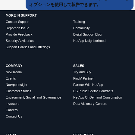
オプションを使用して報告できます。
MORE IN SUPPORT
Contact Support
Training
Report an Issue
Community
Provide Feedback
Digital Support Blog
Security Advisories
NetApp Neighborhood
Support Policies and Offerings
COMPANY
SALES
Newsroom
Try and Buy
Events
Find A Partner
NetApp Insight
Partner With NetApp
Customer Stories
US Public Sector Contracts
Environment, Social, and Governance
NetApp OnDemand Consumption
Investors
Data Visionary Centers
Careers
Contact Us
LEGAL
RESOURCES