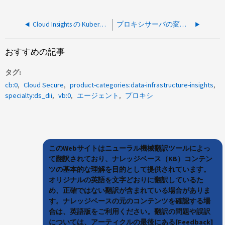
Cloud Insights の Kubernetes クラスターとコレクターの両方で、構成済みの Kubernetes クラスターが表示されません
プロキシサーバの変更後に、Cloud Secure /ワークロードセキュリティエージェントデーモンサービスを開始できません
おすすめの記事
タグ
cb:0
Cloud Secure
product-categories:data-infrastructure-insights
specialty:ds_dii
vb:0
エージェント
プロキシ
このWebサイトはニューラル機械翻訳ツールによっ
て翻訳されており、ナレッジベース（KB）コンテン
ツの基本的な理解を目的として提供されています。
オリジナルの英語を文字どおりに翻訳しているた
め、正確ではない翻訳が含まれている場合がありま
す。ナレッジベースの元のコンテンツを確認する場
合は、英語版をご利用ください。翻訳の問題や誤訳
については、アーティクルの最後にある[Feedback]