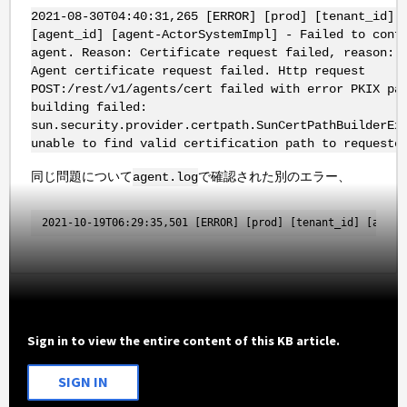
2021-08-30T04:40:31,265 [ERROR] [prod] [tenant_id]
[agent_id] [agent-ActorSystemImpl] - Failed to conf
agent. Reason: Certificate request failed, reason: 
Agent certificate request failed. Http request
POST:/rest/v1/agents/cert failed with error PKIX pa
building failed:
sun.security.provider.certpath.SunCertPathBuilderEx
unable to find valid certification path to requeste
同じ問題について
で確認された別のエラー、
agent.log
2021-10-19T06:29:35,501 [ERROR] [prod] [tenant_id] [agent
Sign in to view the entire content of this KB article.
SIGN IN