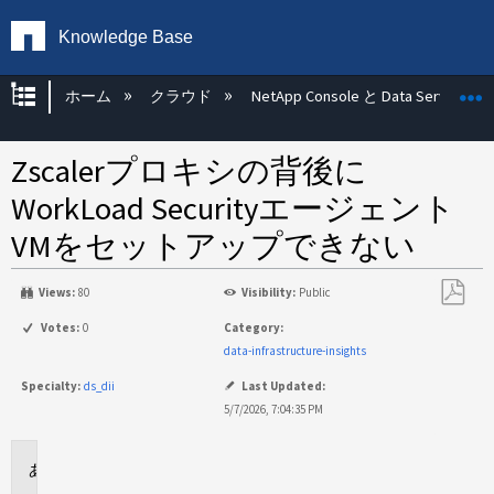
Knowledge Base
グローバル階層を展開/折りたたむ
ホーム
クラウド
NetApp Console と Data Services
Zscalerプロキシの背後に
WorkLoad Securityエージェント
VMをセットアップできない
Views:
80
Visibility:
Public
PDF
Votes:
0
Category:
と
data-infrastructure-insights
し
Specialty:
ds_dii
Last Updated:
て
5/7/2026, 7:04:35 PM
保
存
環
境