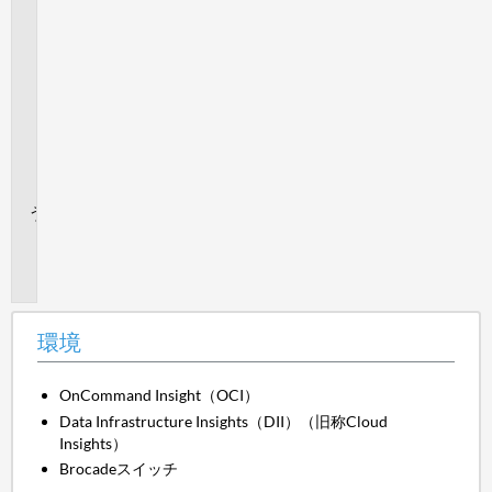
フ
ォ
ー
マ
ン
ス
デ
ー
タ
追
加
情
報
環境
OnCommand Insight（OCI）
Data Infrastructure Insights（DII）（旧称Cloud
Insights）
Brocadeスイッチ