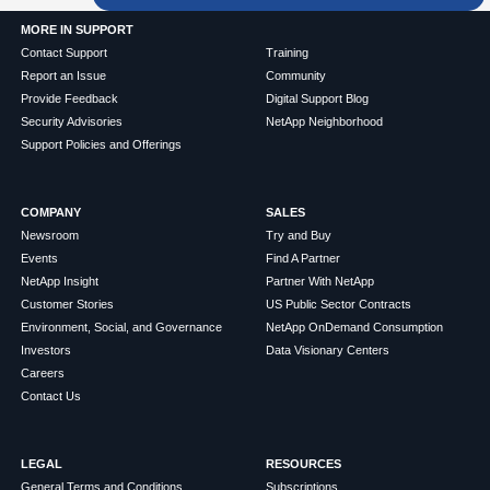
MORE IN SUPPORT
Contact Support
Training
Report an Issue
Community
Provide Feedback
Digital Support Blog
Security Advisories
NetApp Neighborhood
Support Policies and Offerings
COMPANY
SALES
Newsroom
Try and Buy
Events
Find A Partner
NetApp Insight
Partner With NetApp
Customer Stories
US Public Sector Contracts
Environment, Social, and Governance
NetApp OnDemand Consumption
Investors
Data Visionary Centers
Careers
Contact Us
LEGAL
RESOURCES
General Terms and Conditions
Subscriptions