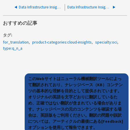
Data Infrastructure Insightsとは
Data Infrastructure Insightsのノード利用率ストレス指標とは何ですか。また、なぜこの指標が使用されているのですか。
おすすめの記事
タグ
for_translation
product-categories:cloud-insights
specialty:oci
type:q_n_a
このWebサイトはニューラル機械翻訳ツールによっ
て翻訳されており、ナレッジベース（KB）コンテン
ツの基本的な理解を目的として提供されています。
オリジナルの英語を文字どおりに翻訳しているた
め、正確ではない翻訳が含まれている場合がありま
す。ナレッジベースの元のコンテンツを確認する場
合は、英語版をご利用ください。翻訳の問題や誤訳
については、アーティクルの最後にある[Feedback]
オプションを使用して報告できます。