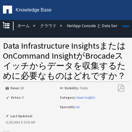
Knowledge Base
グローバル階層を展開/折りたたむ
ホーム
クラウド
NetApp Console と Data Services
Data Infrastructure Insightsまたは
OnCommand InsightがBrocadeス
イッチからデータを収集するた
めに必要なものはどれですか？
Views:
60
Visibility:
Public
PDF
Votes:
0
Category:
cloud-insights
と
Specialty:
oci
し
て
Last Updated:
保
11/28/2024, 8:33:52 AM
存