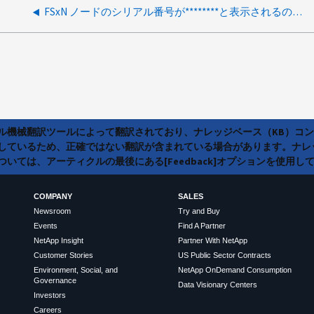
FSxN ノードのシリアル番号が********と表示されるのはなぜですか？
ラル機械翻訳ツールによって翻訳されており、ナレッジベース（KB）コ
しているため、正確ではない翻訳が含まれている場合があります。ナレ
いては、アーティクルの最後にある[Feedback]オプションを使用し
COMPANY
SALES
Newsroom
Try and Buy
Events
Find A Partner
NetApp Insight
Partner With NetApp
Customer Stories
US Public Sector Contracts
Environment, Social, and
NetApp OnDemand Consumption
Governance
Data Visionary Centers
Investors
Careers