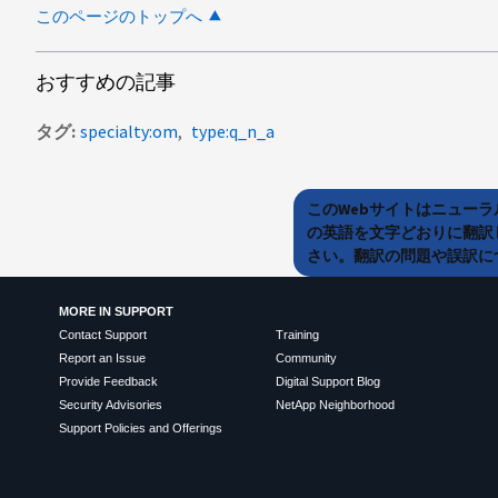
このページのトップへ
おすすめの記事
タグ
specialty:om
type:q_n_a
このWebサイトはニュー
の英語を文字どおりに翻訳
さい。翻訳の問題や誤訳につ
MORE IN SUPPORT
Contact Support
Training
Report an Issue
Community
Provide Feedback
Digital Support Blog
Security Advisories
NetApp Neighborhood
Support Policies and Offerings