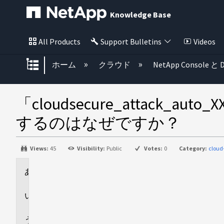
Knowledge Base
All Products
Support Bulletins
Videos
グローバル階層を展開/折りたた
ホーム
クラウド
NetApp Console と D
「cloudsecure_attack_aut
するのはなぜですか？
Views:
45
Visibility:
Public
Votes:
0
Category:
cloud
環
境
回
答
追