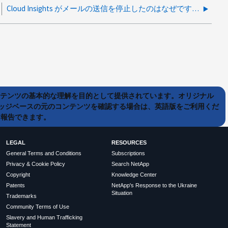
Cloud Insights がメールの送信を停止したのはなぜですか？
ンテンツの基本的な理解を目的として提供されています。オリジナル
ッジベースの元のコンテンツを確認する場合は、英語版をご利用くだ
て報告できます。
LEGAL
RESOURCES
General Terms and Conditions
Subscriptions
Privacy & Cookie Policy
Search NetApp
Copyright
Knowledge Center
Patents
NetApp's Response to the Ukraine
Situation
Trademarks
Community Terms of Use
Slavery and Human Trafficking
Statement