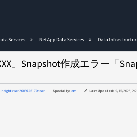
む
ata Services
NetApp Data Services
Data Infrastructur
o_XXXX」Snapshot作成エラー「Snap
-insights<a>2009746170</a>
Specialty:
om
Last Updated:
9/15/2023, 2: