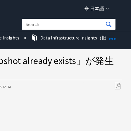
日本語
グロー
e Insights
Data Infrastructure Insights（旧称Cloud In
shot already exists」が発生
25:12 PM
PDF
と
し
て
保
存