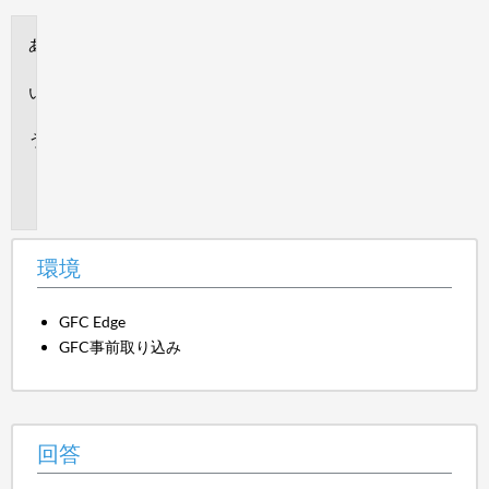
環
境
回
答
追
加
情
報
環境
GFC Edge
GFC事前取り込み
回答