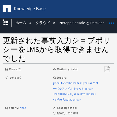
Knowledge Base
グローバル階層を展開/折りたたむ
ホーム
クラウド
NetApp Console と Data Services
更新された事前入力ジョブポリ
シーをLMSから取得できません
でした
Views:
20
Visibility:
Public
PDF
Votes:
0
Category:
と
global-file-cache<a>GFC</a><a>グロ
し
ーバルファイルキャッシュ</a>
て
<a>2009463923</a><a>Pre-Pop</a>
保
<a>Pre-Population</a>
存
Specialty:
cloud
Last Updated:
3/14/2023, 1:53:33 PM