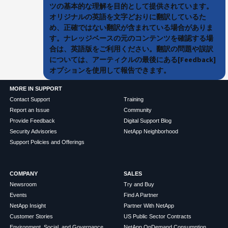
ツの基本的な理解を目的として提供されています。
オリジナルの英語を文字どおりに翻訳しているた
め、正確ではない翻訳が含まれている場合がありま
す。ナレッジベースの元のコンテンツを確認する場
合は、英語版をご利用ください。翻訳の問題や誤訳
については、アーティクルの最後にある[Feedback]
オプションを使用して報告できます。
MORE IN SUPPORT
Contact Support
Training
Report an Issue
Community
Provide Feedback
Digital Support Blog
Security Advisories
NetApp Neighborhood
Support Policies and Offerings
COMPANY
SALES
Newsroom
Try and Buy
Events
Find A Partner
NetApp Insight
Partner With NetApp
Customer Stories
US Public Sector Contracts
Environment, Social, and Governance
NetApp OnDemand Consumption