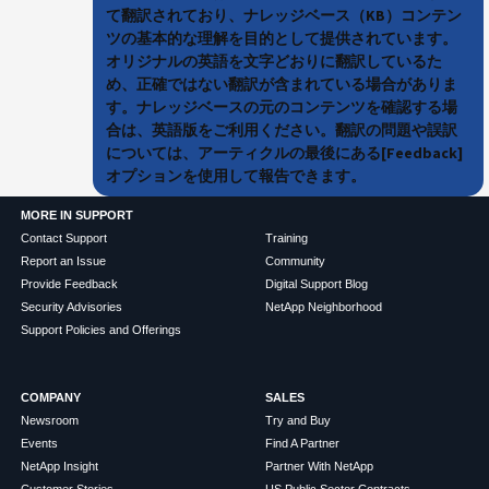
て翻訳されており、ナレッジベース（KB）コンテン
ツの基本的な理解を目的として提供されています。
オリジナルの英語を文字どおりに翻訳しているた
め、正確ではない翻訳が含まれている場合がありま
す。ナレッジベースの元のコンテンツを確認する場
合は、英語版をご利用ください。翻訳の問題や誤訳
については、アーティクルの最後にある[Feedback]
オプションを使用して報告できます。
MORE IN SUPPORT
Contact Support
Training
Report an Issue
Community
Provide Feedback
Digital Support Blog
Security Advisories
NetApp Neighborhood
Support Policies and Offerings
COMPANY
SALES
Newsroom
Try and Buy
Events
Find A Partner
NetApp Insight
Partner With NetApp