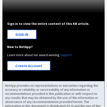
Sign in to view the entire content of this KB article.
SIGN IN
New to NetApp?
Learn more about our award-winning
Support
Create Account
NetApp provides no representations or warranties regarding the
accuracy or reliability or serviceability of any information or
recommendations provided in this publication or with respect to
any results that may be obtained by the use of the information or
observance of any recommendations provided herein. The
information in this document is distributed AS IS and the use of this