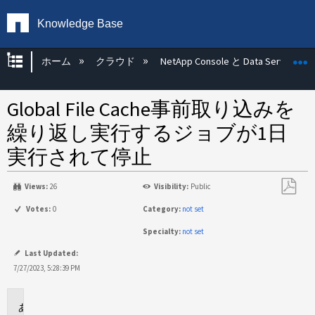
Knowledge Base
グローバル階層を展開/折りたたむ
ホーム
クラウド
NetApp Console と Data Services
Global File Cache事前取り込みを
繰り返し実行するジョブが1日
実行されて停止
Views:
26
Visibility:
Public
PDF
Votes:
0
Category:
not set
と
Specialty:
not set
し
て
Last Updated:
保
7/27/2023, 5:28:39 PM
存
環