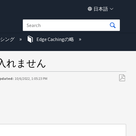
日本語
ッシング
Edge Cachingの略
入れません
Updated:
10/6/2022, 1:05:23 PM
PDF
と
し
て
保
存