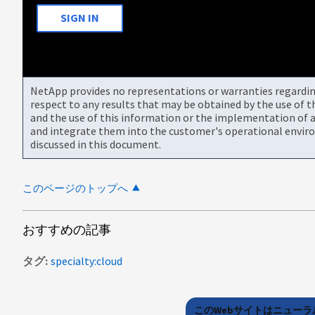
SIGN IN
NetApp provides no representations or warranties regarding 
respect to any results that may be obtained by the use of 
and the use of this information or the implementation of a
and integrate them into the customer's operational envir
discussed in this document.
このページのトップへ
おすすめの記事
タグ
specialty:cloud
このWebサイトはニュー