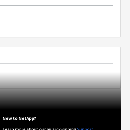
New to NetApp?
Learn more about our award-winning
Support