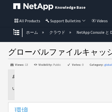
Knowledge Base
All Products
Support Bulletins
Videos
グローバル階層を展開/折りたた
ホーム
クラウド
NetApp Console と D
グローバルファイルキャッ
Views:
13
Visibility:
Public
Votes:
0
Category:
glob
環
境
問
題
環境