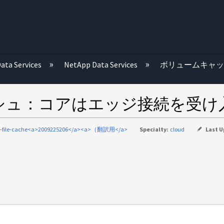
む
ata Services
NetApp Data Services
ボリュームキャ
シュ：コアはエッジ接続を受け
al-file-cache<a>2009225206</a><a>（翻訳用</a>
Specialty:
cloud
Last 