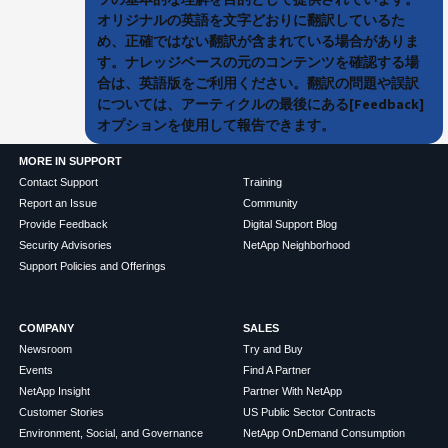
オリジナルの英語を文字どおりに翻訳しているた
め、正確ではない翻訳が含まれている場合がありま
す。ナレッジベースの元のコンテンツを確認する場
合は、英語版をご利用ください。翻訳の問題や誤訳
については、アーティクルの最後にある[Feedback]
オプションを使用して報告できます。
MORE IN SUPPORT
Contact Support
Training
Report an Issue
Community
Provide Feedback
Digital Support Blog
Security Advisories
NetApp Neighborhood
Support Policies and Offerings
COMPANY
SALES
Newsroom
Try and Buy
Events
Find A Partner
NetApp Insight
Partner With NetApp
Customer Stories
US Public Sector Contracts
Environment, Social, and Governance
NetApp OnDemand Consumption