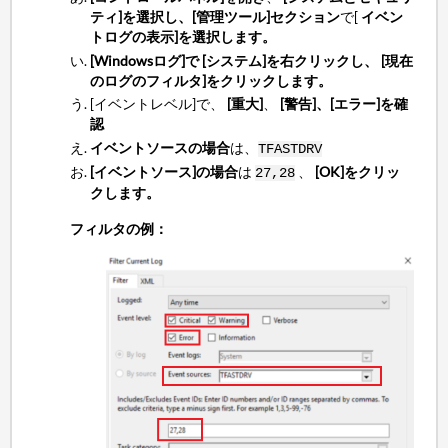
ティ]を選択し、[管理ツール]セクション
で[
イベン
トログの表示]を選択します。
[Windowsログ]で
[システム]を右クリックし、
[現在
のログのフィルタ]をクリックします。
[イベントレベル]で、
[重大]
、
[警告]、[エラー]を確
認
イベントソースの場合
は、
TFASTDRV
[イベントソース]の場合
は
、
[OK]をクリッ
27,28
クします。
フィルタの例：