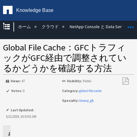
Knowledge Base
グローバル階層を展開/折りたたむ
ホーム
クラウド
NetApp Console と Data Services
Global File Cache：GFCトラフィ
ックがGFC経由で調整されてい
るかどうかを確認する方法
Views:
47
Visibility:
Public
PDF
Votes:
0
Category:
global-file-cache
と
Specialty:
bluexp_gfc
し
て
Last Updated:
保
5/22/2024, 10:53:01 AM
存
環