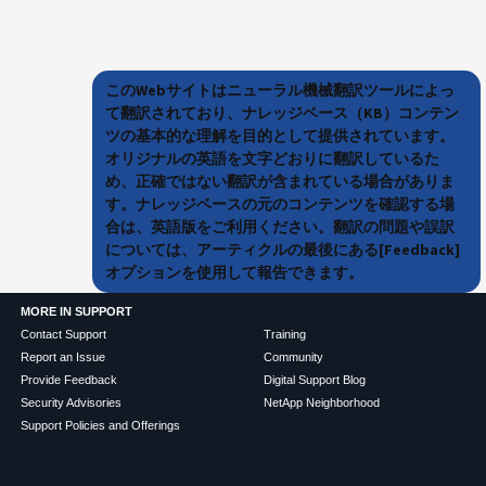
このWebサイトはニューラル機械翻訳ツールによっ
て翻訳されており、ナレッジベース（KB）コンテン
ツの基本的な理解を目的として提供されています。
オリジナルの英語を文字どおりに翻訳しているた
め、正確ではない翻訳が含まれている場合がありま
す。ナレッジベースの元のコンテンツを確認する場
合は、英語版をご利用ください。翻訳の問題や誤訳
については、アーティクルの最後にある[Feedback]
オプションを使用して報告できます。
MORE IN SUPPORT
Contact Support
Training
Report an Issue
Community
Provide Feedback
Digital Support Blog
Security Advisories
NetApp Neighborhood
Support Policies and Offerings