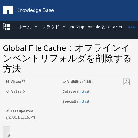
Knowledge Base
グローバル階層を展開/折りたたむ
ホーム
クラウド
NetApp Console と Data Services
Global File Cache：オフラインイ
ンベントリフォルダを削除する
方法
Views:
37
Visibility:
Public
PDF
Votes:
0
Category:
not set
と
Specialty:
not set
し
て
Last Updated:
保
2/21/2024, 5:25:56 PM
存
環