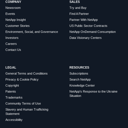
COMPANY
SALES
Newsroom
Try and Buy
Events
Find A Partner
NetApp Insight
Partner With NetApp
Customer Stories
US Public Sector Contracts
Environment, Social, and Governance
NetApp OnDemand Consumption
Investors
Data Visionary Centers
Careers
Contact Us
LEGAL
RESOURCES
General Terms and Conditions
Subscriptions
Privacy & Cookie Policy
Search NetApp
Copyright
Knowledge Center
Patents
NetApp's Response to the Ukraine
Situation
Trademarks
Community Terms of Use
Slavery and Human Trafficking
Statement
Accessibility