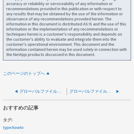
accuracy or reliability or serviceability of any information or
recommendations provided in this publication or with respect to
any results that may be obtained by the use of the information or
observance of any recommendations provided herein. The
information in this document is distributed AS IS and the use of this
information or the implementation of any recommendations or
techniques herein is a customer's responsibility and depends on
the customer's ability to evaluate and integrate them into the
customer's operational environment. This document and the
information contained herein may be used solely in connection with
the NetApp products discussed in this document.
このページのトップへ
グローバルファイルキャッシュ：破損したファイルをおよび Edge から削除する方法
グローバルファイルキャッシュ：GFCエッジでアクセスベースの列挙（ABE）を無効にする方法
おすすめの記事
タグ
type:howto