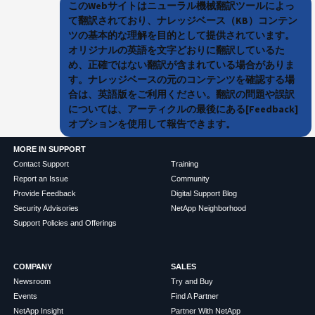
このWebサイトはニューラル機械翻訳ツールによっ
て翻訳されており、ナレッジベース（KB）コンテン
ツの基本的な理解を目的として提供されています。
オリジナルの英語を文字どおりに翻訳しているた
め、正確ではない翻訳が含まれている場合がありま
す。ナレッジベースの元のコンテンツを確認する場
合は、英語版をご利用ください。翻訳の問題や誤訳
については、アーティクルの最後にある[Feedback]
オプションを使用して報告できます。
MORE IN SUPPORT
Contact Support
Training
Report an Issue
Community
Provide Feedback
Digital Support Blog
Security Advisories
NetApp Neighborhood
Support Policies and Offerings
COMPANY
SALES
Newsroom
Try and Buy
Events
Find A Partner
NetApp Insight
Partner With NetApp