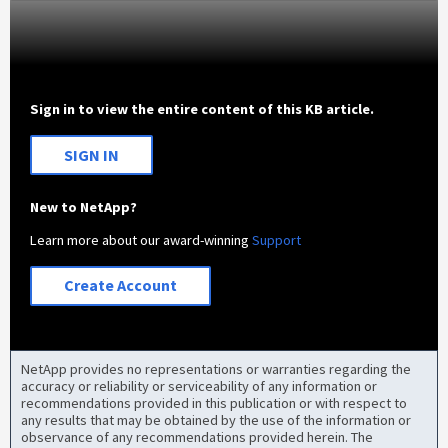
Sign in to view the entire content of this KB article.
SIGN IN
New to NetApp?
Learn more about our award-winning
Support
Create Account
NetApp provides no representations or warranties regarding the
accuracy or reliability or serviceability of any information or
recommendations provided in this publication or with respect to
any results that may be obtained by the use of the information or
observance of any recommendations provided herein. The