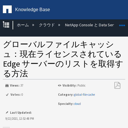
Knowledge Base
グローバル階層を展開/折りたたむ
ホーム
クラウド
NetApp Console と Data Services
グローバルファイルキャッシ
ュ：現在ライセンスされている
Edge サーバーのリストを取得す
る方法
Views:
37
Visibility:
Public
PDF
Votes:
0
Category:
global-file-cache
と
Specialty:
cloud
し
て
Last Updated:
保
9/22/2021, 12:52:48 PM
存