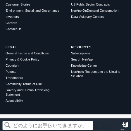
Customer Stories
US Public Sector Contracts
Environment, Social, and Governance
NetApp OnDemand Consumption
Investors
Data Visionary Centers
Careers
Contact Us
LEGAL
RESOURCES
General Terms and Conditions
Subscriptions
Privacy & Cookie Policy
Search NetApp
Copyright
Knowledge Center
Patents
NetApp's Response to the Ukraine
Situation
Trademarks
Community Terms of Use
Slavery and Human Trafficking
Statement
Accessibility
この記事は役に立ちましたか？
©
2026
NetApp
English
Terms of Use
Privacy Policy
Cookie Policy
Cookie Settings
サ