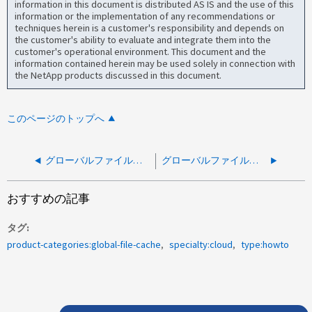
information in this document is distributed AS IS and the use of this
information or the implementation of any recommendations or
techniques herein is a customer's responsibility and depends on
the customer's ability to evaluate and integrate them into the
customer's operational environment. This document and the
information contained herein may be used solely in connection with
the NetApp products discussed in this document.
このページのトップへ
グローバルファイルキャッシュ：登録されている GFC エッジのリストを検索する方法
グローバルファイルキャッシュ：GFCを使用して手動でファイルをフラッシュする方法
おすすめの記事
タグ
product-categories:global-file-cache
specialty:cloud
type:howto