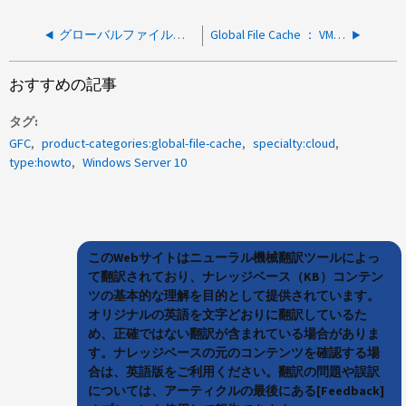
グローバルファイルキャッシュ：キャッシュドライブでディスク速度チェックを実行する方法
Global File Cache ： VMDK ファイルが Edge サーバ経由で転送されないようにする方法
おすすめの記事
タグ
GFC
product-categories:global-file-cache
specialty:cloud
type:howto
Windows Server 10
このWebサイトはニューラル機械翻訳ツールによっ
て翻訳されており、ナレッジベース（KB）コンテン
ツの基本的な理解を目的として提供されています。
オリジナルの英語を文字どおりに翻訳しているた
め、正確ではない翻訳が含まれている場合がありま
す。ナレッジベースの元のコンテンツを確認する場
合は、英語版をご利用ください。翻訳の問題や誤訳
については、アーティクルの最後にある[Feedback]