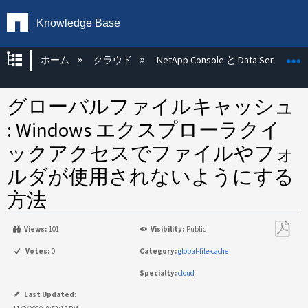
Knowledge Base
グローバル階層を展開/折りたたむ
ホーム
クラウド
NetApp Console と Data Services
グローバルファイルキャッシュ
: Windows エクスプローラクイ
ックアクセスでファイルやフォ
ルダが使用されないようにする
方法
Views:
101
Visibility:
Public
PDF
Votes:
0
Category:
global-file-cache
と
Specialty:
cloud
し
て
Last Updated: