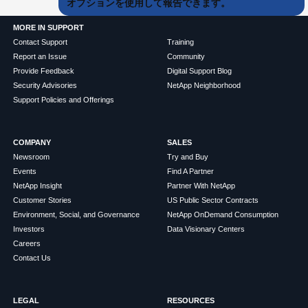
オプションを使用して報告できます。
MORE IN SUPPORT
Contact Support
Training
Report an Issue
Community
Provide Feedback
Digital Support Blog
Security Advisories
NetApp Neighborhood
Support Policies and Offerings
COMPANY
SALES
Newsroom
Try and Buy
Events
Find A Partner
NetApp Insight
Partner With NetApp
Customer Stories
US Public Sector Contracts
Environment, Social, and Governance
NetApp OnDemand Consumption
Investors
Data Visionary Centers
Careers
Contact Us
LEGAL
RESOURCES