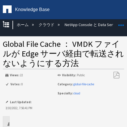
Knowledge Base
グローバル階層を展開/折りたたむ
ホーム
クラウド
NetApp Console と Data Services
Global File Cache ： VMDK ファイ
ルが Edge サーバ経由で転送され
ないようにする方法
Views:
22
Visibility:
Public
PDF
Votes:
0
Category:
global-file-cache
と
Specialty:
cloud
し
て
Last Updated:
保
3/10/2022, 7:56:41 PM
存
環