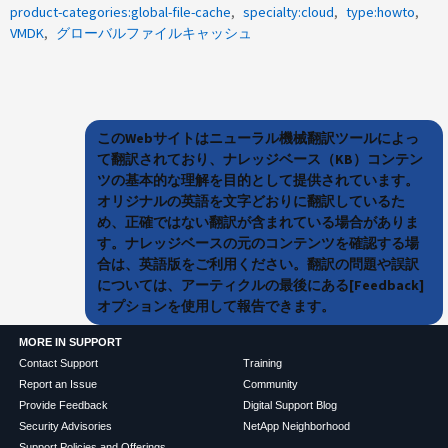
product-categories:global-file-cache
specialty:cloud
type:howto
VMDK
グローバルファイルキャッシュ
このWebサイトはニューラル機械翻訳ツールによっ
て翻訳されており、ナレッジベース（KB）コンテン
ツの基本的な理解を目的として提供されています。
オリジナルの英語を文字どおりに翻訳しているた
め、正確ではない翻訳が含まれている場合がありま
す。ナレッジベースの元のコンテンツを確認する場
合は、英語版をご利用ください。翻訳の問題や誤訳
については、アーティクルの最後にある[Feedback]
オプションを使用して報告できます。
MORE IN SUPPORT
Contact Support
Training
Report an Issue
Community
Provide Feedback
Digital Support Blog
Security Advisories
NetApp Neighborhood
Support Policies and Offerings