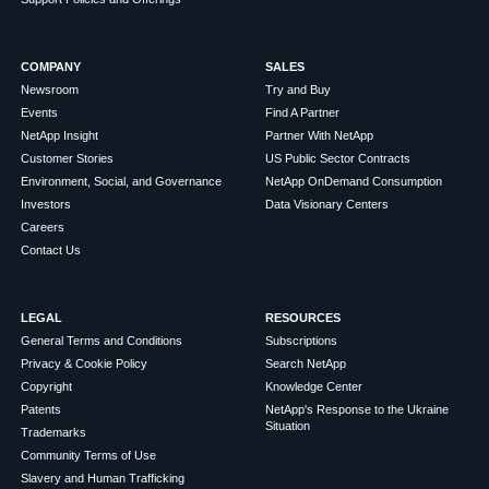
COMPANY
SALES
Newsroom
Try and Buy
Events
Find A Partner
NetApp Insight
Partner With NetApp
Customer Stories
US Public Sector Contracts
Environment, Social, and Governance
NetApp OnDemand Consumption
Investors
Data Visionary Centers
Careers
Contact Us
LEGAL
RESOURCES
General Terms and Conditions
Subscriptions
Privacy & Cookie Policy
Search NetApp
Copyright
Knowledge Center
Patents
NetApp's Response to the Ukraine
Situation
Trademarks
Community Terms of Use
Slavery and Human Trafficking