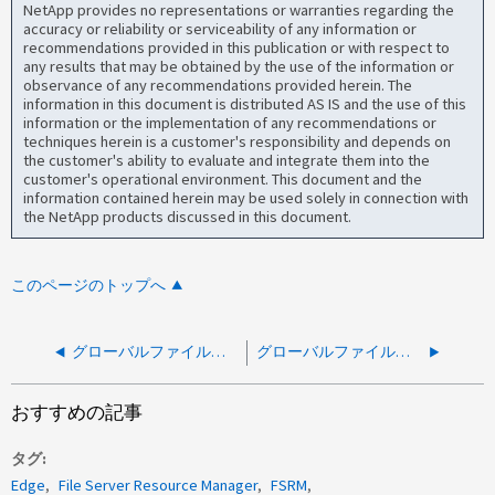
NetApp provides no representations or warranties regarding the
accuracy or reliability or serviceability of any information or
recommendations provided in this publication or with respect to
any results that may be obtained by the use of the information or
observance of any recommendations provided herein. The
information in this document is distributed AS IS and the use of this
information or the implementation of any recommendations or
techniques herein is a customer's responsibility and depends on
the customer's ability to evaluate and integrate them into the
customer's operational environment. This document and the
information contained herein may be used solely in connection with
the NetApp products discussed in this document.
このページのトップへ
グローバルファイルキャッシュ : Windows エクスプローラクイックアクセスでファイルやフォルダが使用されないようにする方法
グローバルファイルキャッシュ：障害のあるキャッシュドライブの交換方法
おすすめの記事
タグ
Edge
File Server Resource Manager
FSRM