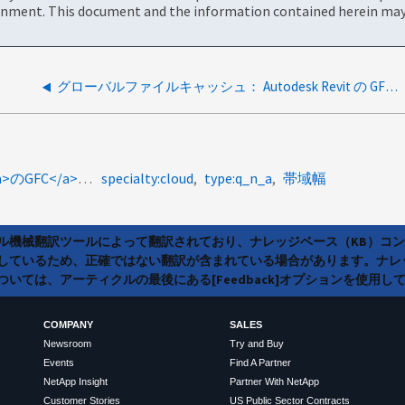
onment. This document and the information contained herein may 
グローバルファイルキャッシュ： Autodesk Revit の GFC のベストプラクティスとは
product-categories:global-file-cache<a>翻訳用</a><a>のGFC</a><a>グローバルファイルキャッシュ</a><a>スロットリング </a>
specialty:cloud
type:q_n_a
帯域幅
ラル機械翻訳ツールによって翻訳されており、ナレッジベース（KB）コ
しているため、正確ではない翻訳が含まれている場合があります。ナレ
いては、アーティクルの最後にある[Feedback]オプションを使用し
COMPANY
SALES
Newsroom
Try and Buy
Events
Find A Partner
NetApp Insight
Partner With NetApp
Customer Stories
US Public Sector Contracts