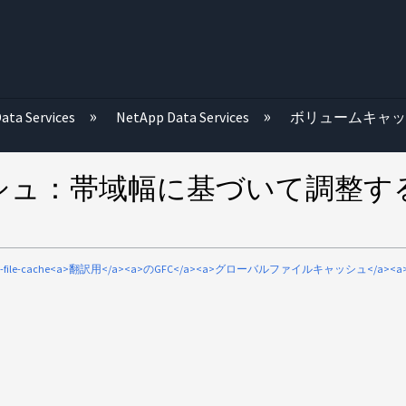
む
ata Services
NetApp Data Services
ボリュームキャ
シュ：帯域幅に基づいて調整す
bal-file-cache<a>翻訳用</a><a>のGFC</a><a>グローバルファイルキャッシュ</a>