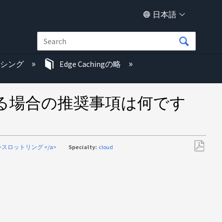
日本語
ッシング
Edge Cachingの略
る場合の推奨事項は何です
<a>スロットリング </a>
Specialty:
cloud
PDF
と
し
て
保
存