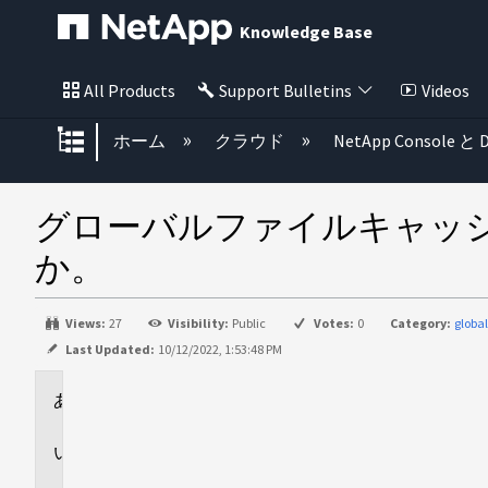
Knowledge Base
All Products
Support Bulletins
Videos
グローバル階層を展開/折りたた
ホーム
クラウド
NetApp Console と D
グローバルファイルキャッ
か。
Views:
27
Visibility:
Public
Votes:
0
Category:
glo
Last Updated:
10/12/2022, 1:53:48 PM
環
境
回
答