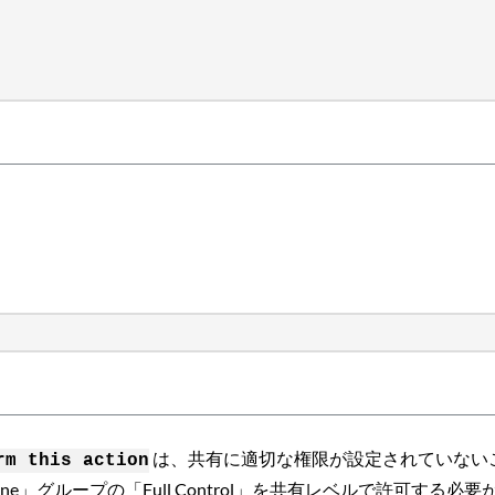
は、共有に適切な権限が設定されていない
rm this action
ne」グループの「Full Control」を共有レベルで許可する必