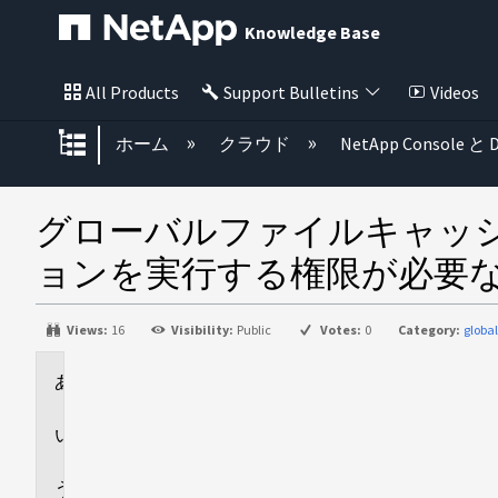
Knowledge Base
All Products
Support Bulletins
Videos
グローバル階層を展開/折りたた
ホーム
クラウド
NetApp Console と D
グローバルファイルキャッシ
ョンを実行する権限が必要
Views:
16
Visibility:
Public
Votes:
0
Category:
globa
環
境
回
答
追