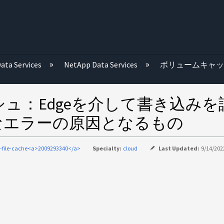
む
ata Services
NetApp Data Services
ボリュームキャ
ュ：Edgeを介して書き込み
なエラーの原因となるもの
l-file-cache<a>2009293340</a>
Specialty:
cloud
Last Updated:
9/14/202