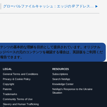
グローバルファイルキャッシュ：エッジの IP アドレスを変更すると、どのような影響がありますか。
ンテンツの基本的な理解を目的として提供されています。オリジナル
ッジベースの元のコンテンツを確認する場合は、英語版をご利用くだ
て報告できます。
LEGAL
RESOURCES
General Terms and Conditions
Subscriptions
Privacy & Cookie Policy
Search NetApp
Copyright
Knowledge Center
Patents
NetApp's Response to the Ukraine
Situation
Trademarks
Community Terms of Use
Slavery and Human Trafficking