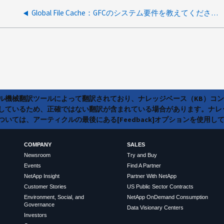
Global File Cache：GFCのシステム要件を教えてください。
ラル機械翻訳ツールによって翻訳されており、ナレッジベース（KB）コ
しているため、正確ではない翻訳が含まれている場合があります。ナレ
いては、アーティクルの最後にある[Feedback]オプションを使用し
COMPANY
SALES
Newsroom
Try and Buy
Events
Find A Partner
NetApp Insight
Partner With NetApp
Customer Stories
US Public Sector Contracts
Environment, Social, and
NetApp OnDemand Consumption
Governance
Data Visionary Centers
Investors