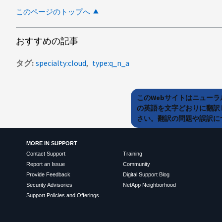
このページのトップへ
おすすめの記事
タグ
specialty:cloud
type:q_n_a
このWebサイトはニュー
の英語を文字どおりに翻訳
さい。翻訳の問題や誤訳につ
MORE IN SUPPORT
Contact Support
Training
Report an Issue
Community
Provide Feedback
Digital Support Blog
Security Advisories
NetApp Neighborhood
Support Policies and Offerings