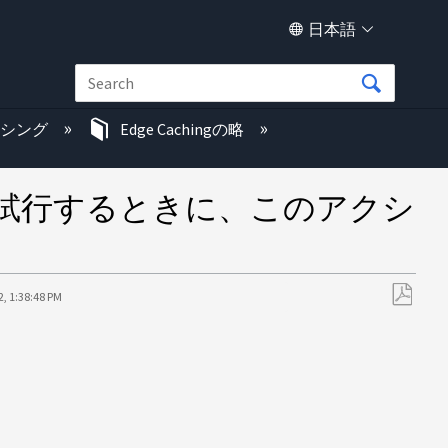
日本語
ッシング
Edge Cachingの略
を試行するときに、このアクシ
2, 1:38:48 PM
PDF
と
し
て
保
存