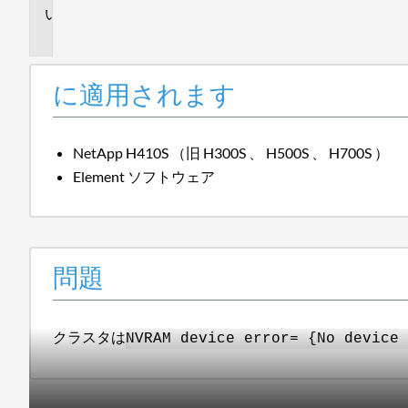
問
題
に適用されます
NetApp H410S （旧 H300S 、 H500S 、 H700S ）
Element ソフトウェア
問題
クラスタは
NVRAM device error= {No device 