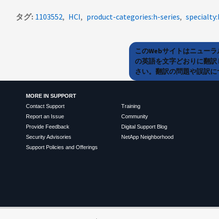
タグ
1103552
HCI
product-categories:h-series
specialty:
このWebサイトはニュー
の英語を文字どおりに翻訳
さい。翻訳の問題や誤訳につ
MORE IN SUPPORT
Contact Support
Training
Report an Issue
Community
Provide Feedback
Digital Support Blog
Security Advisories
NetApp Neighborhood
Support Policies and Offerings