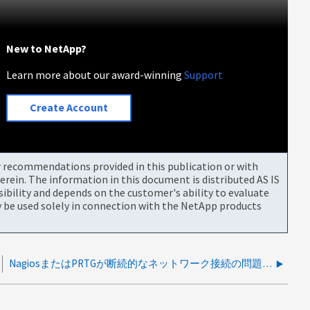
New to NetApp?
Learn more about our award-winning
Support
Create Account
or recommendations provided in this publication or with
rein. The information in this document is distributed AS IS
bility and depends on the customer's ability to evaluate
be used solely in connection with the NetApp products
NagiosまたはPRTGが断続的なネットワーク接続の問題を報告する