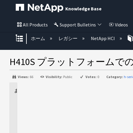
Knowledge Base
All Products
Support Bulletins
Videos
グローバル階層を展開/折りたた
ホーム
レガシー
NetApp HCI
H410S プラットフォームでの
Views:
66
Visibility:
Public
Votes:
0
Category:
h-seri
に
適
用
さ
れ
ま
す