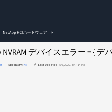
む
NetApp HCIハードウェア
 NVRAM デバイスエラー = {
es
Specialty:
hci
Last Updated:
5/6/2020, 4:47:14 PM