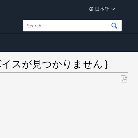
日本語
 デバイスが見つかりません }
PDF
と
し
て
保
存