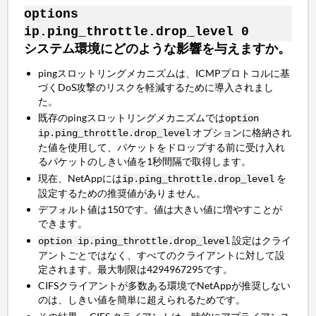
options
ip.ping_throttle.drop_level 0
システム環境にどのような影響を与えますか。
pingスロットリングメカニズムは、ICMPプロトコルに基
づくDoS攻撃のリスクを軽減するために導入されまし
た。
既存のpingスロットリングメカニズムでは
option
オプションに格納され
ip.ping_throttle.drop_level
た値を使用して、パケットをドロップする前に受け入れ
るパケットのしきい値を1秒間隔で取得します。
現在、NetAppには
を
ip.ping_throttle.drop_level
設定するための推奨値がありません。
デフォルト値は150です。値は大きい値に増やすことが
できます。
設定はクライ
option ip.ping_throttle.drop_level
アントごとではなく、すべてのクライアントに対して設
定されます。最大制限は4294967295です。
CIFSクライアントが多数ある環境でNetAppが推奨しない
のは、しきい値を簡単に超えられるためです。