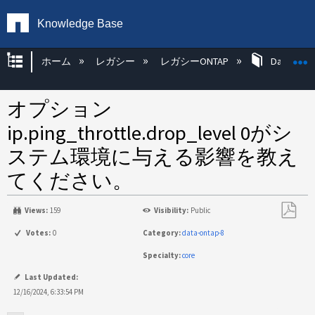
Knowledge Base
グローバル階層を展開/折りたたむ
ホーム
レガシー
レガシーONTAP
Data ONT
オプション
ip.ping_throttle.drop_level 0がシ
ステム環境に与える影響を教え
てください。
Views:
159
Visibility:
Public
PDF
Votes:
0
Category:
data-ontap-8
と
Specialty:
core
し
て
Last Updated:
保
12/16/2024, 6:33:54 PM
存