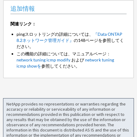
追加情報
関連リンク：
pingスロットリングの詳細については、
『Data ONTAP
8.2ネットワーク管理ガイド』
の148ページを参照してく
ださい。
この機能の詳細については、マニュアルページ：
network tuning icmp modify
および
network tuning
icmp
showを
参照してください。
NetApp provides no representations or warranties regarding the
accuracy or reliability or serviceability of any information or
recommendations provided in this publication or with respect to
any results that may be obtained by the use of the information or
observance of any recommendations provided herein. The
information in this document is distributed AS IS and the use of this
information or the implementation of any recommendations or