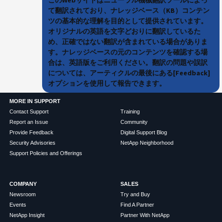
て翻訳されており、ナレッジベース（KB）コンテン
ツの基本的な理解を目的として提供されています。
オリジナルの英語を文字どおりに翻訳しているた
め、正確ではない翻訳が含まれている場合がありま
す。ナレッジベースの元のコンテンツを確認する場
合は、英語版をご利用ください。翻訳の問題や誤訳
については、アーティクルの最後にある[Feedback]
オプションを使用して報告できます。
MORE IN SUPPORT
Contact Support
Training
Report an Issue
Community
Provide Feedback
Digital Support Blog
Security Advisories
NetApp Neighborhood
Support Policies and Offerings
COMPANY
SALES
Newsroom
Try and Buy
Events
Find A Partner
NetApp Insight
Partner With NetApp