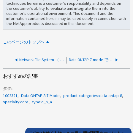
techniques herein is a customer's responsibility and depends on
the customer's ability to evaluate and integrate them into the
customer's operational environment. This document and the
information contained herein may be used solely in connection with
the NetApp products discussed in this document.
このページのトップへ
Network File System （ NFS ）ロックリカバリと Network Status Monitor の詳細について教えてください。
Data ONTAP 7-mode での perfstat データの収集方法は何ですか？
おすすめの記事
タグ
1002321
Data ONTAP 8 7-Mode
product-categories:data-ontap-8
specialty:core
type:q_n_a
このWebサイトはニューラル機械翻訳ツールによっ