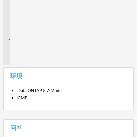
を
与
え
ま
す
か。
追
加
情
報
環境
Data ONTAP 8 7-Mode
ICMP
回答