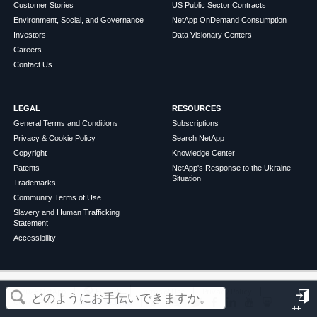
Customer Stories
US Public Sector Contracts
Environment, Social, and Governance
NetApp OnDemand Consumption
Investors
Data Visionary Centers
Careers
Contact Us
LEGAL
RESOURCES
General Terms and Conditions
Subscriptions
Privacy & Cookie Policy
Search NetApp
Copyright
Knowledge Center
Patents
NetApp's Response to the Ukraine
Situation
Trademarks
Community Terms of Use
Slavery and Human Trafficking
Statement
Accessibility
この記事は役に立ちましたか？
©
2026
NetApp
English
Terms of Use
Privacy Policy
Cookie Policy
Cookie Settings
サ
はい
いいえ