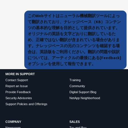
このWebサイトはニューラル機械翻訳ツールによっ
て翻訳されており、ナレッジベース（KB）コンテン
ツの基本的な理解を目的として提供されています。
オリジナルの英語を文字どおりに翻訳しているた
め、正確ではない翻訳が含まれている場合がありま
す。ナレッジベースの元のコンテンツを確認する場
合は、英語版をご利用ください。翻訳の問題や誤訳
については、アーティクルの最後にある[Feedback]
オプションを使用して報告できます。
MORE IN SUPPORT
Contact Support
Training
Report an Issue
Community
Provide Feedback
Digital Support Blog
Security Advisories
NetApp Neighborhood
Support Policies and Offerings
COMPANY
SALES
Newsroom
Try and Buy