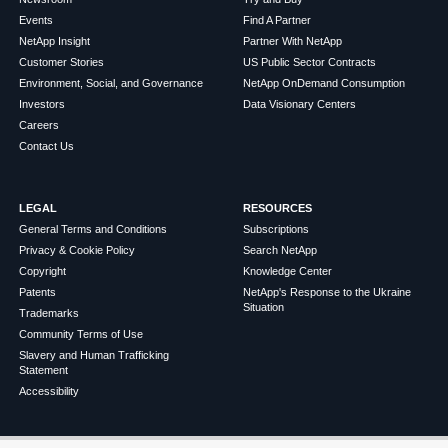
Events
Find A Partner
NetApp Insight
Partner With NetApp
Customer Stories
US Public Sector Contracts
Environment, Social, and Governance
NetApp OnDemand Consumption
Investors
Data Visionary Centers
Careers
Contact Us
LEGAL
RESOURCES
General Terms and Conditions
Subscriptions
Privacy & Cookie Policy
Search NetApp
Copyright
Knowledge Center
Patents
NetApp's Response to the Ukraine
Situation
Trademarks
Community Terms of Use
Slavery and Human Trafficking
Statement
Accessibility