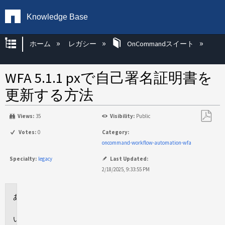
Knowledge Base
グローバル階層を展開/折りたたむ
ホーム
レガシー
OnCommandスイート
WFA 5.1.1 pxで自己署名証明書を
更新する方法
Views:
35
Visibility:
Public
PDF
Votes:
0
Category:
と
oncommand-workflow-automation-wfa
し
Specialty:
legacy
Last Updated:
て
2/18/2025, 9:33:55 PM
保
存
環
境
概