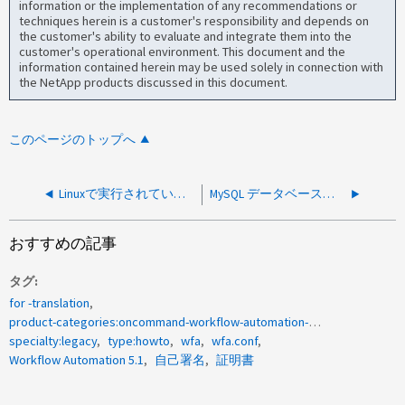
information or the implementation of any recommendations or
techniques herein is a customer's responsibility and depends on
the customer's ability to evaluate and integrate them into the
customer's operational environment. This document and the
information contained herein may be used solely in connection with
the NetApp products discussed in this document.
このページのトップへ
Linuxで実行されているWFA 5.1.1.0.4の自己署名証明書を更新する方法
MySQL データベースのパスワードをリセットする方法
おすすめの記事
タグ
for -translation
product-categories:oncommand-workflow-automation-wfa
specialty:legacy
type:howto
wfa
wfa.conf
Workflow Automation 5.1
自己署名
証明書