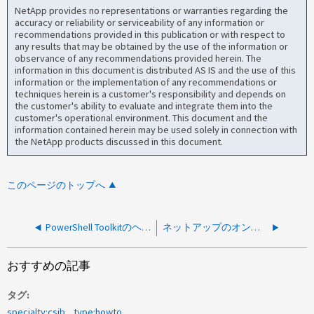
NetApp provides no representations or warranties regarding the
accuracy or reliability or serviceability of any information or
recommendations provided in this publication or with respect to
any results that may be obtained by the use of the information or
observance of any recommendations provided herein. The
information in this document is distributed AS IS and the use of this
information or the implementation of any recommendations or
techniques herein is a customer's responsibility and depends on
the customer's ability to evaluate and integrate them into the
customer's operational environment. This document and the
information contained herein may be used solely in connection with
the NetApp products discussed in this document.
このページのトップへ
PowerShell Toolkitのヘルプへのアクセス方法
ネットアップのオンサイト保守作業に備えるための方法
おすすめの記事
タグ
specialty:csib
type:howto