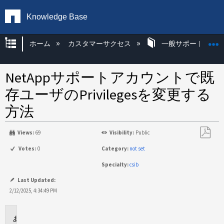
Knowledge Base
グローバル階層を展開/折りたたむ
ホーム
カスタマーサクセス
一般サポート
NetAppサポートアカウントで既
存ユーザのPrivilegesを変更する
方法
Views:
69
Visibility:
Public
PDF
Votes:
0
Category:
not set
と
Specialty:
csib
し
て
Last Updated:
保
2/12/2025, 4:34:49 PM
存
環