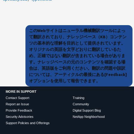
このWebサイトはニューラル機械翻訳ツールによっ
て翻訳されており、ナレッジベース（KB）コンテン
ツの基本的な理解を目的として提供されています。
オリジナルの英語を文字どおりに翻訳しているた
め、正確ではない翻訳が含まれている場合がありま
す。ナレッジベースの元のコンテンツを確認する場
合は、英語版をご利用ください。翻訳の問題や誤訳
については、アーティクルの最後にある[Feedback]
オプションを使用して報告できます。
MORE IN SUPPORT
Contact Support
Training
Report an Issue
Community
Provide Feedback
Digital Support Blog
Security Advisories
NetApp Neighborhood
Support Policies and Offerings