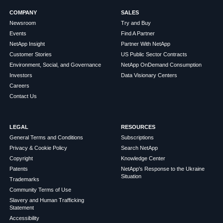
COMPANY
SALES
Newsroom
Try and Buy
Events
Find A Partner
NetApp Insight
Partner With NetApp
Customer Stories
US Public Sector Contracts
Environment, Social, and Governance
NetApp OnDemand Consumption
Investors
Data Visionary Centers
Careers
Contact Us
LEGAL
RESOURCES
General Terms and Conditions
Subscriptions
Privacy & Cookie Policy
Search NetApp
Copyright
Knowledge Center
Patents
NetApp's Response to the Ukraine
Situation
Trademarks
Community Terms of Use
Slavery and Human Trafficking
Statement
Accessibility