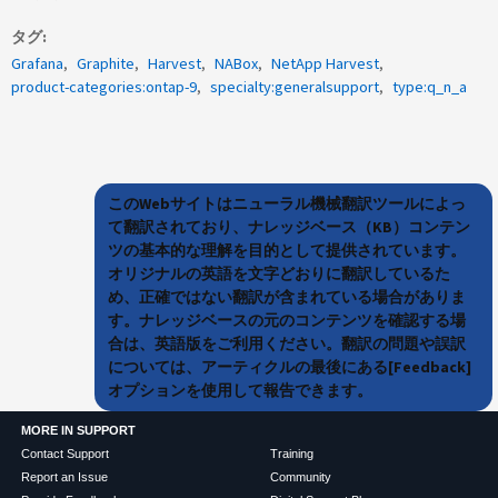
タグ
Grafana
Graphite
Harvest
NABox
NetApp Harvest
product-categories:ontap-9
specialty:generalsupport
type:q_n_a
このWebサイトはニューラル機械翻訳ツールによっ
て翻訳されており、ナレッジベース（KB）コンテン
ツの基本的な理解を目的として提供されています。
オリジナルの英語を文字どおりに翻訳しているた
め、正確ではない翻訳が含まれている場合がありま
す。ナレッジベースの元のコンテンツを確認する場
合は、英語版をご利用ください。翻訳の問題や誤訳
については、アーティクルの最後にある[Feedback]
オプションを使用して報告できます。
MORE IN SUPPORT
Contact Support
Training
Report an Issue
Community