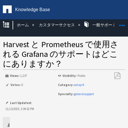
Knowledge Base
グローバル階層を展開/折りたたむ
ホーム
カスタマーサクセス
一般サポート
Harvest と Prometheus で使用さ
れる Grafana のサポートはどこ
にありますか？
Views:
1,237
Visibility:
Public
PDF
Votes:
0
Category:
ontap-9
と
Specialty:
generalsupport
し
て
Last Updated:
保
11/13/2025, 3:34:52 PM
存
環