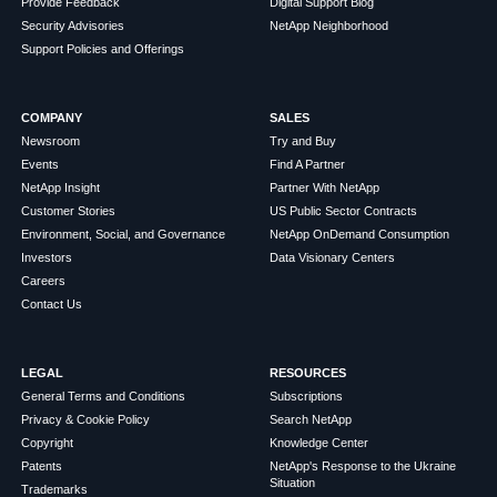
Provide Feedback
Digital Support Blog
Security Advisories
NetApp Neighborhood
Support Policies and Offerings
COMPANY
SALES
Newsroom
Try and Buy
Events
Find A Partner
NetApp Insight
Partner With NetApp
Customer Stories
US Public Sector Contracts
Environment, Social, and Governance
NetApp OnDemand Consumption
Investors
Data Visionary Centers
Careers
Contact Us
LEGAL
RESOURCES
General Terms and Conditions
Subscriptions
Privacy & Cookie Policy
Search NetApp
Copyright
Knowledge Center
Patents
NetApp's Response to the Ukraine
Situation
Trademarks