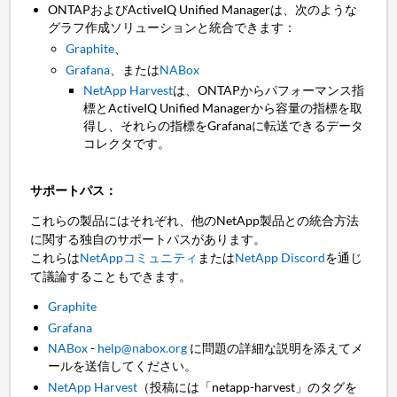
ONTAPおよびActiveIQ Unified Managerは、次のような
グラフ作成ソリューションと統合できます：
Graphite
、
Grafana
、または
NABox
NetApp Harvest
は、ONTAPからパフォーマンス指
標とActiveIQ Unified Managerから容量の指標を取
得し、それらの指標をGrafanaに転送できるデータ
コレクタです。
サポートパス：
これらの製品にはそれぞれ、他のNetApp製品との統合方法
に関する独自のサポートパスがあります。
これらは
NetAppコミュニティ
または
NetApp Discord
を通じ
て議論することもできます。
Graphite
Grafana
NABox
-
help@nabox.org
に問題の詳細な説明を添えてメ
ールを送信してください。
NetApp Harvest
（投稿には「netapp-harvest」のタグを