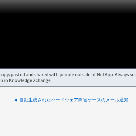
be copy/pasted and shared with people outside of NetApp. Always s
tion in Knowledge Xchange
自動生成されたハードウェア障害ケースのメール通知が届かない