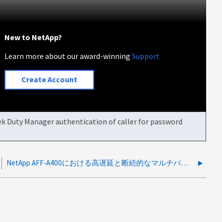
New to NetApp?
Learn more about our award-winning
Support
Create Account
eek Duty Manager authentication of caller for password
NetApp AFF-A400における高遅延と断続的なマルチパス経路損失