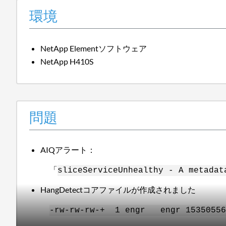
環境
NetApp Elementソフトウェア
NetApp H410S
問題
AIQアラート：
「
sliceServiceUnhealthy - A metadat
HangDetectコアファイルが作成されました
-rw-rw-rw-+ 1 engr engr 153505566