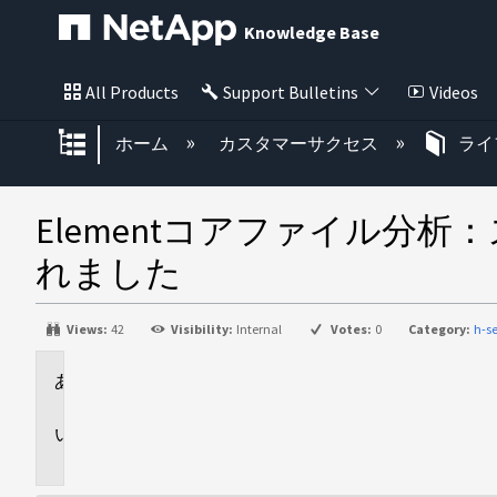
Knowledge Base
All Products
Support Bulletins
Videos
グローバル階層を展開/折りたた
ホーム
カスタマーサクセス
ライ
Elementコアファイル分析
れました
Views:
42
Visibility:
Internal
Votes:
0
Category:
h-se
環
境
問
題