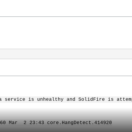
a service is unhealthy and SolidFire is attem
0 Mar 2 23:43 core.HangDetect.414920