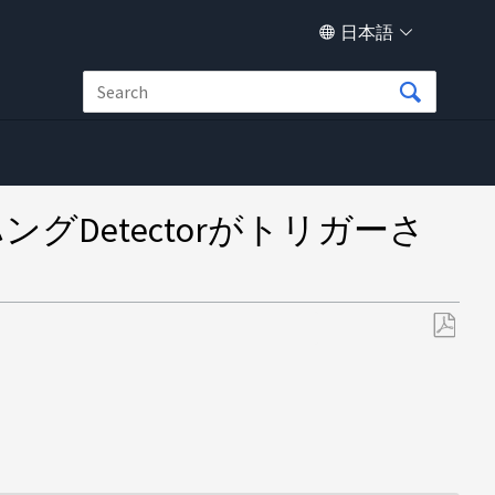
日本語
グDetectorがトリガーさ
PDF
と
し
て
保
存