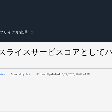
む
フサイクル管理
：スライスサービスコアとしてハン
ries
Specialty:
hci
Last Updated:
6/27/2025, 10:04:44 PM