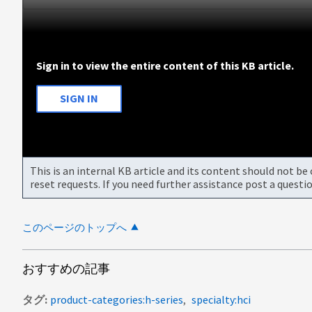
Sign in to view the entire content of this KB article.
SIGN IN
This is an internal KB article and its content should not 
reset requests. If you need further assistance post a ques
このページのトップへ
おすすめの記事
タグ
product-categories:h-series
specialty:hci