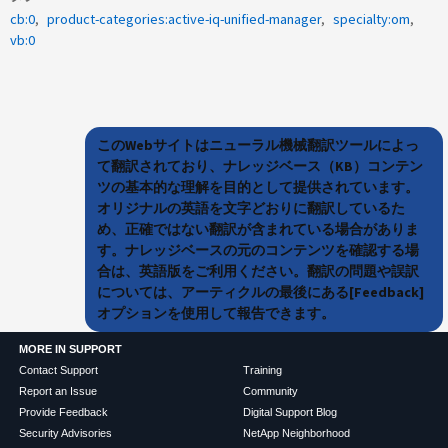
cb:0
product-categories:active-iq-unified-manager
specialty:om
vb:0
このWebサイトはニューラル機械翻訳ツールによっ
て翻訳されており、ナレッジベース（KB）コンテン
ツの基本的な理解を目的として提供されています。
オリジナルの英語を文字どおりに翻訳しているた
め、正確ではない翻訳が含まれている場合がありま
す。ナレッジベースの元のコンテンツを確認する場
合は、英語版をご利用ください。翻訳の問題や誤訳
については、アーティクルの最後にある[Feedback]
オプションを使用して報告できます。
MORE IN SUPPORT
Contact Support
Training
Report an Issue
Community
Provide Feedback
Digital Support Blog
Security Advisories
NetApp Neighborhood