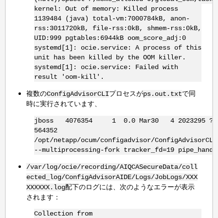
kernel: Out of memory: Killed process
1139484 (java) total-vm:7000784kB, anon-
rss:3011720kB, file-rss:0kB, shmem-rss:0kB,
UID:999 pgtables:6944kB oom_score_adj:0
systemd[1]: ocie.service: A process of this
unit has been killed by the OOM killer.
systemd[1]: ocie.service: Failed with
result 'oom-kill'.
複数の
プロセスが
で同
ConfigAdvisorCLI
ps.out.txt
時に実行されています、
jboss 4076354 1 0.0 Mar30 4 2023295
564352
/opt/netapp/ocum/configadvisor/ConfigAdvisorCLI
--multiprocessing-fork tracker_fd=19 pipe_handl
/var/log/ocie/recording/AIQCASecureData/coll
ected_log/ConfigAdvisorAIDE/Logs/JobLogs/XXX
配下のログには、次のようなエラーが表示
XXXXXX.log
されます：
Collection from