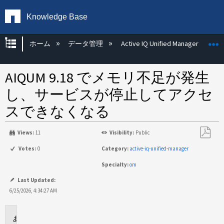
Knowledge Base
グローバル階層を展開/折りたたむ
ホーム
データ管理
Active IQ Unified Manager
AIQUM 9.18 でメモリ不足が発生
し、サービスが停止してアクセ
スできなくなる
Views:
11
Visibility:
Public
PDF
Votes:
0
Category:
active-iq-unified-manager
と
Specialty:
om
し
て
Last Updated:
保
6/25/2026, 4:34:27 AM
存
環