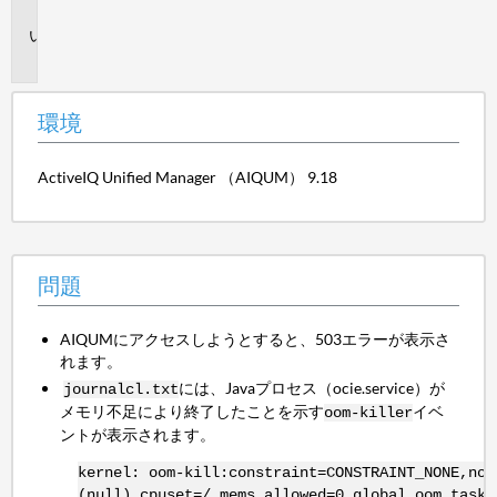
境
問
題
環境
ActiveIQ Unified Manager （AIQUM） 9.18
問題
AIQUMにアクセスしようとすると、503エラーが表示さ
れます。
には、Javaプロセス（ocie.service）が
journalcl.txt
メモリ不足により終了したことを示す
イベ
oom-killer
ントが表示されます。
kernel: oom-kill:constraint=CONSTRAINT_NONE,nod
(null),cpuset=/,mems_allowed=0,global_oom,task_