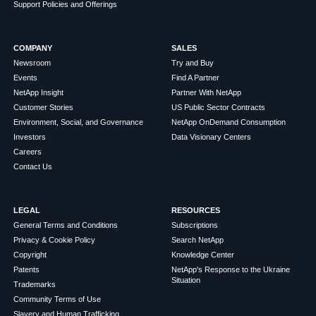
Support Policies and Offerings
COMPANY
SALES
Newsroom
Try and Buy
Events
Find A Partner
NetApp Insight
Partner With NetApp
Customer Stories
US Public Sector Contracts
Environment, Social, and Governance
NetApp OnDemand Consumption
Investors
Data Visionary Centers
Careers
Contact Us
LEGAL
RESOURCES
General Terms and Conditions
Subscriptions
Privacy & Cookie Policy
Search NetApp
Copyright
Knowledge Center
Patents
NetApp's Response to the Ukraine
Situation
Trademarks
Community Terms of Use
Slavery and Human Trafficking