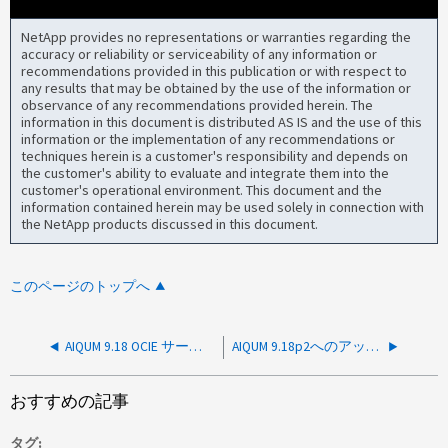
NetApp provides no representations or warranties regarding the
accuracy or reliability or serviceability of any information or
recommendations provided in this publication or with respect to
any results that may be obtained by the use of the information or
observance of any recommendations provided herein. The
information in this document is distributed AS IS and the use of this
information or the implementation of any recommendations or
techniques herein is a customer's responsibility and depends on
the customer's ability to evaluate and integrate them into the
customer's operational environment. This document and the
information contained herein may be used solely in connection with
the NetApp products discussed in this document.
このページのトップへ
AIQUM 9.18 OCIE サービスが OpenJDK C2 JIT コンパイラのバグにより再起動ループでクラッシュする
AIQUM 9.18p2へのアップグレードまたは新規インストールには、以下の修正とパッチが必要です
おすすめの記事
タグ