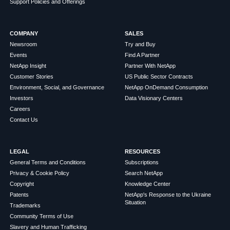
Support Policies and Offerings
COMPANY
SALES
Newsroom
Try and Buy
Events
Find A Partner
NetApp Insight
Partner With NetApp
Customer Stories
US Public Sector Contracts
Environment, Social, and Governance
NetApp OnDemand Consumption
Investors
Data Visionary Centers
Careers
Contact Us
LEGAL
RESOURCES
General Terms and Conditions
Subscriptions
Privacy & Cookie Policy
Search NetApp
Copyright
Knowledge Center
Patents
NetApp's Response to the Ukraine
Situation
Trademarks
Community Terms of Use
Slavery and Human Trafficking