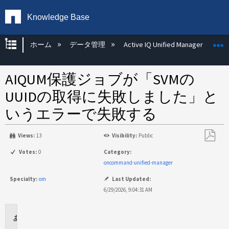
Knowledge Base
グローバル階層を展開/折りたたむ
ホーム
データ管理
Active IQ Unified Manager
AIQUM保護ジョブが「SVMの
UUIDの取得に失敗しました」と
いうエラーで失敗する
Views:
13
Visibility:
Public
PDF
Votes:
0
Category:
と
oncommand-unified-manager
し
Specialty:
om
Last Updated:
て
6/29/2026, 9:04:31 AM
保
存
環
境