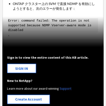
ONTAP クラスター上の SVM で直接 NDMP を有効にし
ようとすると、次のエラーが発生します：
Error: command failed: The operation is not
supported because NDMP Vserver-aware mode is
disabled
。
Sign in to view the entire content of this KB article.
SIGN IN
New to NetApp?
Learn more about our award-winning
Support
Create Account