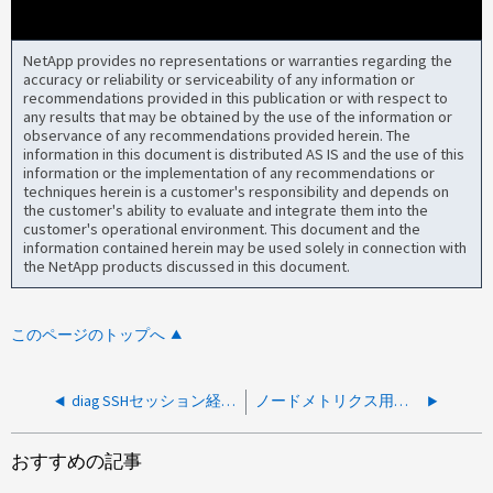
NetApp provides no representations or warranties regarding the
accuracy or reliability or serviceability of any information or
recommendations provided in this publication or with respect to
any results that may be obtained by the use of the information or
observance of any recommendations provided herein. The
information in this document is distributed AS IS and the use of this
information or the implementation of any recommendations or
techniques herein is a customer's responsibility and depends on
the customer's ability to evaluate and integrate them into the
customer's operational environment. This document and the
information contained herein may be used solely in connection with
the NetApp products discussed in this document.
このページのトップへ
diag SSHセッション経由でAIQUM OVAのアップグレードがスタックする
ノードメトリクス用のActive IQ Unified Manager REST APIが、ビジー状態のONTAP Webサービスが原因で断続的にゼロサンプルを返す
おすすめの記事