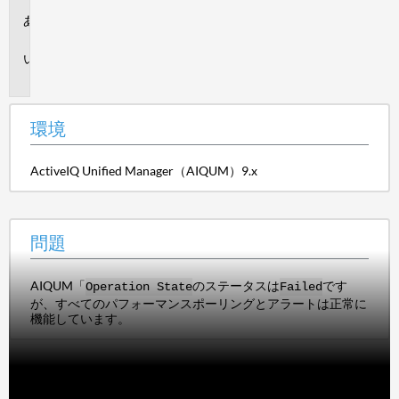
環
境
問
題
環境
ActiveIQ Unified Manager（AIQUM）9.x
問題
AIQUM「
のステータスは
です
Operation State
Failed
が、すべてのパフォーマンスポーリングとアラートは正常に
機能しています。