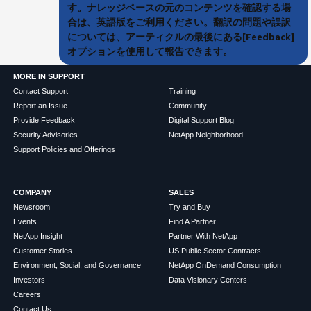
す。ナレッジベースの元のコンテンツを確認する場
合は、英語版をご利用ください。翻訳の問題や誤訳
については、アーティクルの最後にある[Feedback]
オプションを使用して報告できます。
MORE IN SUPPORT
Contact Support
Training
Report an Issue
Community
Provide Feedback
Digital Support Blog
Security Advisories
NetApp Neighborhood
Support Policies and Offerings
COMPANY
SALES
Newsroom
Try and Buy
Events
Find A Partner
NetApp Insight
Partner With NetApp
Customer Stories
US Public Sector Contracts
Environment, Social, and Governance
NetApp OnDemand Consumption
Investors
Data Visionary Centers
Careers
Contact Us