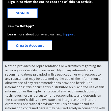
Sign in to view the entire content of this KB article.
SIGN IN
New to NetApp?
Learn more about our award-winning
Support
Create Account
NetApp provides no representations or warranties regarding the
accuracy or reliability or serviceability of any information or
recommendations provided in this publication or with respect to
any results that may be obtained by the use of the information or
observance of any recommendations provided herein. The
information in this document is distributed AS IS and the use of this
information or the implementation of any recommendations or
techniques herein is a customer's responsibility and depends on
the customer's ability to evaluate and integrate them into the
customer's operational environment. This document and the
information contained herein may be used solely in connection with