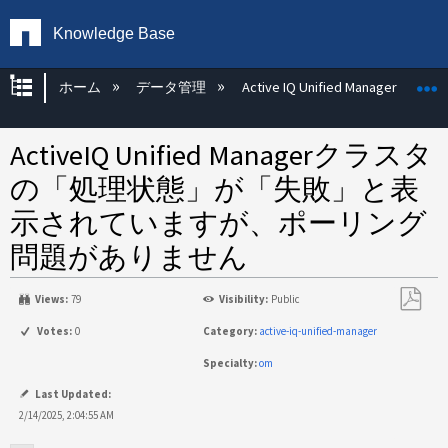
Knowledge Base
グローバル階層を展開/折りたたむ
ホーム
データ管理
Active IQ Unified Manager
ActiveIQ Unified Managerクラスタ
の「処理状態」が「失敗」と表
示されていますが、ポーリング
問題がありません
Views:
79
Visibility:
Public
PDF
Votes:
0
Category:
active-iq-unified-manager
と
Specialty:
om
し
て
Last Updated:
保
2/14/2025, 2:04:55 AM
存