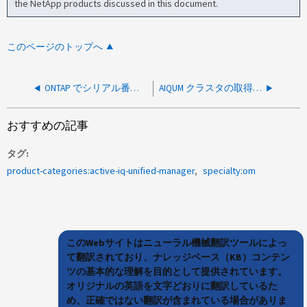
the NetApp products discussed in this document.
このページのトップへ
ONTAP でシリアル番号が使用中のため AIQUM クライアント証明書の削除に失敗しました
AIQUM クラスタの取得が「trustAnchors パラメータは空であってはなりません」で失敗する
おすすめの記事
タグ
product-categories:active-iq-unified-manager
specialty:om
このWebサイトはニューラル機械翻訳ツールによっ
て翻訳されており、ナレッジベース（KB）コンテン
ツの基本的な理解を目的として提供されています。
オリジナルの英語を文字どおりに翻訳しているた
め、正確ではない翻訳が含まれている場合がありま