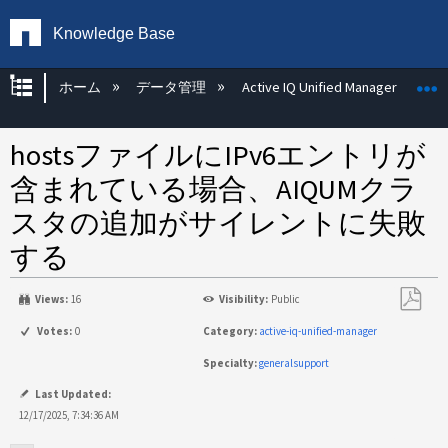
Knowledge Base
グローバル階層を展開/折りたたむ
ホーム
データ管理
Active IQ Unified Manager
hostsファイルにIPv6エントリが
含まれている場合、AIQUMクラ
スタの追加がサイレントに失敗
する
Views:
16
Visibility:
Public
PDF
Votes:
0
Category:
active-iq-unified-manager
と
Specialty:
generalsupport
し
て
Last Updated:
保
12/17/2025, 7:34:36 AM
存