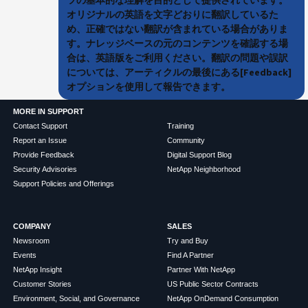
オリジナルの英語を文字どおりに翻訳しているた
め、正確ではない翻訳が含まれている場合がありま
す。ナレッジベースの元のコンテンツを確認する場
合は、英語版をご利用ください。翻訳の問題や誤訳
については、アーティクルの最後にある[Feedback]
オプションを使用して報告できます。
MORE IN SUPPORT
Contact Support
Training
Report an Issue
Community
Provide Feedback
Digital Support Blog
Security Advisories
NetApp Neighborhood
Support Policies and Offerings
COMPANY
SALES
Newsroom
Try and Buy
Events
Find A Partner
NetApp Insight
Partner With NetApp
Customer Stories
US Public Sector Contracts
Environment, Social, and Governance
NetApp OnDemand Consumption