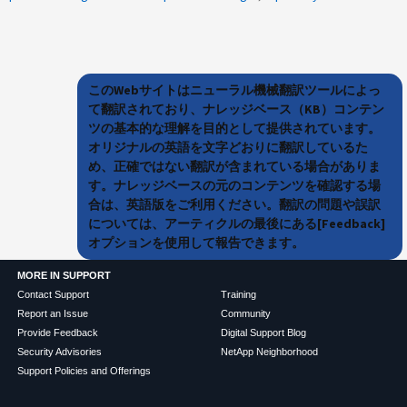
このWebサイトはニューラル機械翻訳ツールによっ
て翻訳されており、ナレッジベース（KB）コンテン
ツの基本的な理解を目的として提供されています。
オリジナルの英語を文字どおりに翻訳しているた
め、正確ではない翻訳が含まれている場合がありま
す。ナレッジベースの元のコンテンツを確認する場
合は、英語版をご利用ください。翻訳の問題や誤訳
については、アーティクルの最後にある[Feedback]
オプションを使用して報告できます。
MORE IN SUPPORT
Contact Support
Training
Report an Issue
Community
Provide Feedback
Digital Support Blog
Security Advisories
NetApp Neighborhood
Support Policies and Offerings