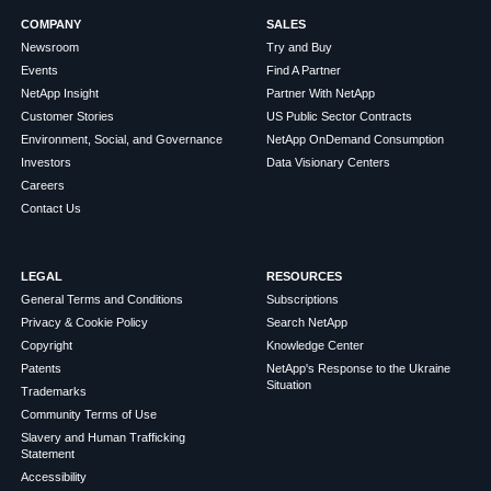
COMPANY
SALES
Newsroom
Try and Buy
Events
Find A Partner
NetApp Insight
Partner With NetApp
Customer Stories
US Public Sector Contracts
Environment, Social, and Governance
NetApp OnDemand Consumption
Investors
Data Visionary Centers
Careers
Contact Us
LEGAL
RESOURCES
General Terms and Conditions
Subscriptions
Privacy & Cookie Policy
Search NetApp
Copyright
Knowledge Center
Patents
NetApp's Response to the Ukraine
Situation
Trademarks
Community Terms of Use
Slavery and Human Trafficking
Statement
Accessibility