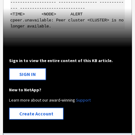
------------------- ---------------- ----------
--- ---------------------------
<TIME> <NODE> ALERT
cpeer.unavailable: Peer cluster <CLUSTER> is no
longer available.
Sign in to view the entire content of this KB article.
SIGN IN
New to NetApp?
Learn more about our award-winning
Support
Create Account