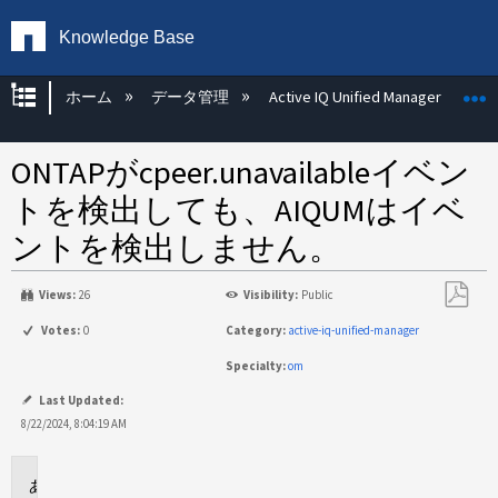
Knowledge Base
グローバル階層を展開/折りたたむ
ホーム
データ管理
Active IQ Unified Manager
ONTAPがcpeer.unavailableイベン
トを検出しても、AIQUMはイベ
ントを検出しません。
Views:
26
Visibility:
Public
PDF
Votes:
0
Category:
active-iq-unified-manager
と
Specialty:
om
し
て
Last Updated:
保
8/22/2024, 8:04:19 AM
存
環