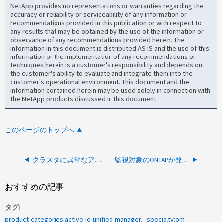
NetApp provides no representations or warranties regarding the
accuracy or reliability or serviceability of any information or
recommendations provided in this publication or with respect to
any results that may be obtained by the use of the information or
observance of any recommendations provided herein. The
information in this document is distributed AS IS and the use of this
information or the implementation of any recommendations or
techniques herein is a customer's responsibility and depends on
the customer's ability to evaluate and integrate them into the
customer's operational environment. This document and the
information contained herein may be used solely in connection with
the NetApp products discussed in this document.
このページのトップへ
クラスタに異常なアクティビティを含むボリュームがあるとAIQUMでイベントが作成されない
監視対象のONTAPが発生条件を満たしているにもかかわらず、AIQUMはイベントを表示しない
おすすめの記事
タグ
product-categories:active-iq-unified-manager
specialty:om