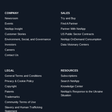
COMPANY
SALES
Newsroom
Try and Buy
Events
Find A Partner
NetApp Insight
Partner With NetApp
Customer Stories
US Public Sector Contracts
Environment, Social, and Governance
NetApp OnDemand Consumption
Investors
Data Visionary Centers
Careers
Contact Us
LEGAL
RESOURCES
General Terms and Conditions
Subscriptions
Privacy & Cookie Policy
Search NetApp
Copyright
Knowledge Center
Patents
NetApp's Response to the Ukraine
Situation
Trademarks
Community Terms of Use
Slavery and Human Trafficking
Statement