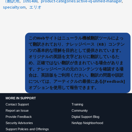
（翻訳用
1091488
product-categories:active-iq-unified-manager
specialty:om
エリオ
このWebサイトはニューラル機械翻訳ツールによっ
て翻訳されており、ナレッジベース（KB）コンテン
ツの基本的な理解を目的として提供されています。
オリジナルの英語を文字どおりに翻訳しているた
め、正確ではない翻訳が含まれている場合がありま
す。ナレッジベースの元のコンテンツを確認する場
合は、英語版をご利用ください。翻訳の問題や誤訳
については、アーティクルの最後にある[Feedback]
オプションを使用して報告できます。
MORE IN SUPPORT
Contact Support
Training
Report an Issue
Community
Provide Feedback
Digital Support Blog
Security Advisories
NetApp Neighborhood
Support Policies and Offerings