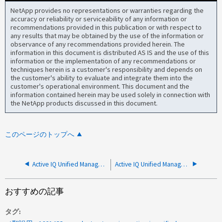
NetApp provides no representations or warranties regarding the
accuracy or reliability or serviceability of any information or
recommendations provided in this publication or with respect to
any results that may be obtained by the use of the information or
observance of any recommendations provided herein. The
information in this document is distributed AS IS and the use of this
information or the implementation of any recommendations or
techniques herein is a customer's responsibility and depends on
the customer's ability to evaluate and integrate them into the
customer's operational environment. This document and the
information contained herein may be used solely in connection with
the NetApp products discussed in this document.
このページのトップへ
Active IQ Unified Manager クラスタの健全性ポーリングが停止、低速、または失敗しています
Active IQ Unified Managerクラスタ解決ガイドからのインベントリ収集
おすすめの記事
タグ