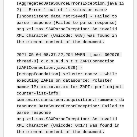
(AggregatedDataSourceErrorsException.java:15
2) - Error 1 out of 1: <cluster name>
[Inconsistent data retrieved] - Failed to
parse response (Failed to parse response)
org.xml.sax.SAXParseException: An invalid
XML character (Unicode: 0x8) was found in
the element content of the document.
2021-05-04 08:37:22,204 WARN [pool-302976-
thread-3] c.o.s.a.d.n.t.z.ZAPIConnection
(ZAPIConnection.java:629) -
[netappfoundation] <cluster name> - while
executing ZAPIs on datasource: <cluster
name> IP: xx.xx.xx.xx for ZAPI: perf-object-
counter-list-info,
com.onaro.sanscreen.acquisition.framework.da
tasource.DataSourceErrorException: Failed to
parse response
org.xml.sax.SAXParseException: An invalid
XML character (Unicode: 0x17) was found in
the element content of the document.