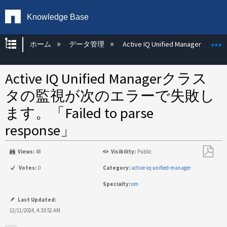
Knowledge Base
グローバル階層を展開/折りたたむ
ホーム
データ管理
Active IQ Unified Manager
Active IQ Unified Managerクラス
タの監視が次のエラーで失敗し
ます。「Failed to parse
response」
Views:
48
Visibility:
Public
PDF
Votes:
0
Category:
active-iq-unified-manager
と
Specialty:
om
し
て
Last Updated:
保
12/11/2024, 4:33:52 AM
存