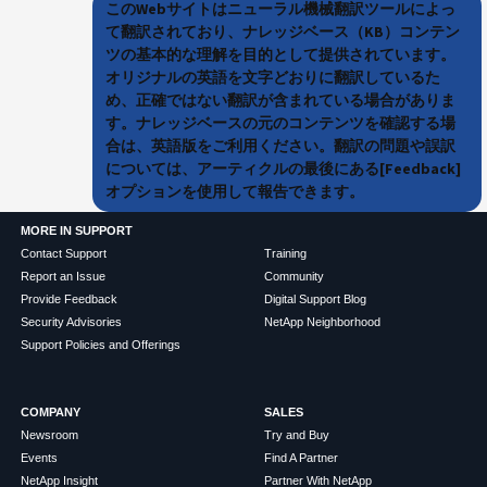
このWebサイトはニューラル機械翻訳ツールによっ
て翻訳されており、ナレッジベース（KB）コンテン
ツの基本的な理解を目的として提供されています。
オリジナルの英語を文字どおりに翻訳しているた
め、正確ではない翻訳が含まれている場合がありま
す。ナレッジベースの元のコンテンツを確認する場
合は、英語版をご利用ください。翻訳の問題や誤訳
については、アーティクルの最後にある[Feedback]
オプションを使用して報告できます。
MORE IN SUPPORT
Contact Support
Training
Report an Issue
Community
Provide Feedback
Digital Support Blog
Security Advisories
NetApp Neighborhood
Support Policies and Offerings
COMPANY
SALES
Newsroom
Try and Buy
Events
Find A Partner
NetApp Insight
Partner With NetApp