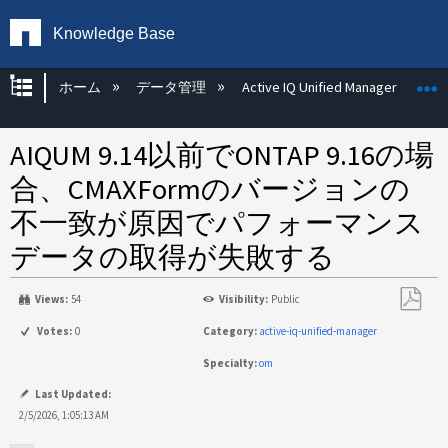
Knowledge Base
グローバル階層を展開/折りたたむ
ホーム
データ管理
Active IQ Unified Manager
AIQUM 9.14以前でONTAP 9.16の場
合、CMAXFormのバージョンの
不一致が原因でパフォーマンス
データの取得が失敗する
Views:
54
Visibility:
Public
PDF
Votes:
0
Category:
active-iq-unified-manager
と
Specialty:
om
し
て
Last Updated:
保
2/5/2026, 1:05:13 AM
存