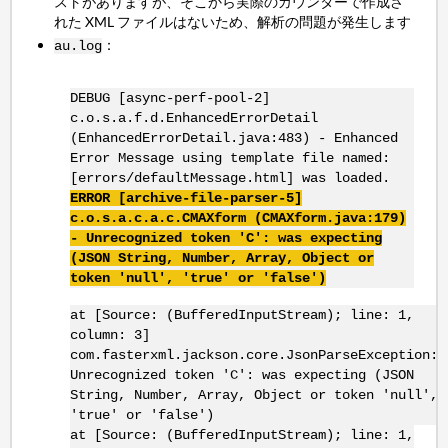
ストがありますが、そこから実際のカウンターで作成さ
れた XML ファイルはないため、解析の問題が発生します
：
au.log
DEBUG [async-perf-pool-2]
c.o.s.a.f.d.EnhancedErrorDetail
(EnhancedErrorDetail.java:483) - Enhanced
Error Message using template file named:
[errors/defaultMessage.html] was loaded.
ERROR [archive-file-parser-5]
c.o.s.a.c.a.c.CMAXform (CMAXform.java:179)
- Unrecognized token 'C': was expecting
(JSON String, Number, Array, Object or
token 'null', 'true' or 'false')
at [Source: (BufferedInputStream); line: 1,
column: 3]
com.fasterxml.jackson.core.JsonParseException:
Unrecognized token 'C': was expecting (JSON
String, Number, Array, Object or token 'null',
'true' or 'false')
at [Source: (BufferedInputStream); line: 1,