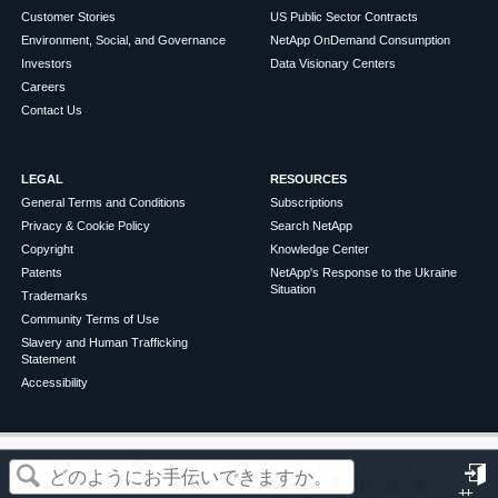
Customer Stories
US Public Sector Contracts
Environment, Social, and Governance
NetApp OnDemand Consumption
Investors
Data Visionary Centers
Careers
Contact Us
LEGAL
RESOURCES
General Terms and Conditions
Subscriptions
Privacy & Cookie Policy
Search NetApp
Copyright
Knowledge Center
Patents
NetApp's Response to the Ukraine
Situation
Trademarks
Community Terms of Use
Slavery and Human Trafficking
Statement
Accessibility
この記事は役に立ちましたか？
©
2026
NetApp
English
Terms of Use
Privacy Policy
Cookie Policy
Cookie Settings
サ