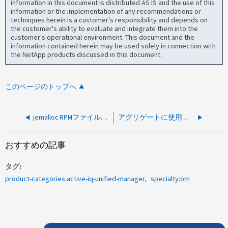
information in this document is distributed AS IS and the use of this
information or the implementation of any recommendations or
techniques herein is a customer's responsibility and depends on
the customer's ability to evaluate and integrate them into the
customer's operational environment. This document and the
information contained herein may be used solely in connection with
the NetApp products discussed in this document.
このページのトップへ
jemalloc RPMファイルを手動でダウンロードするためのパス
アグリゲートに使用されているパフォーマンス容量が202801000%に達しました
おすすめの記事
タグ
product-categories:active-iq-unified-manager
specialty:om