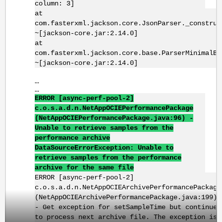
column: 3]
at
com.fasterxml.jackson.core.JsonParser._construc
~[jackson-core.jar:2.14.0]
at
com.fasterxml.jackson.core.base.ParserMinimalBa
~[jackson-core.jar:2.14.0]
...
...
ERROR [
async
-
perf
-pool-2]
c.o.s.a.d.n.NetAppOCIEPerformancePackage
(NetAppOCIEPerformancePackage.java:96) -
Unable to retrieve samples from the
performance archive
DataSourceErrorException
: Unable to
retrieve samples from the performance
archive for the same file
ERROR [async-perf-pool-2]
c.o.s.a.d.n.NetAppOCIEArchivePerformancePackage
(NetAppOCIEArchivePerformancePackage.java:199)
- Get exception for setSampleTime but continue
to process next archive file. The exception is