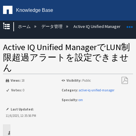
Knowledge Base
グローバル階層を展開/折りたたむ
ホーム
データ管理
Active IQ Unified Manager
Active IQ Unified ManagerでLUN制
限超過アラートを設定できませ
ん
Views:
18
Visibility:
Public
PDF
Votes:
0
Category:
active-iq-unified-manager
と
Specialty:
om
し
て
Last Updated:
保
11/6/2025, 12:35:56 PM
存
環