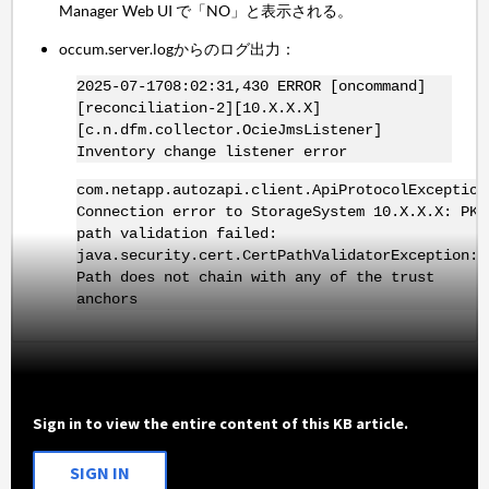
Manager Web UI で「NO」と表示される。
occum.server.logからのログ出力：
2025-07-1708:02:31,430 ERROR [oncommand]
[reconciliation-2][10.X.X.X]
[c.n.dfm.collector.OcieJmsListener]
Inventory change listener error
com.netapp.autozapi.client.ApiProtocolException
Connection error to StorageSystem 10.X.X.X: PKI
path validation failed:
java.security.cert.CertPathValidatorException:
Path does not chain with any of the trust
anchors
Sign in to view the entire content of this KB article.
SIGN IN