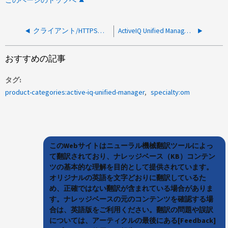
このページのトップへ
クライアント/HTTPS証明書の期限切れにより、AIQUMで既存のクラスタへのクラスタ追加または取得に失敗する
ActiveIQ Unified Manager で syslog サーバを構成できません
おすすめの記事
タグ
product-categories:active-iq-unified-manager
specialty:om
このWebサイトはニューラル機械翻訳ツールによっ
て翻訳されており、ナレッジベース（KB）コンテン
ツの基本的な理解を目的として提供されています。
オリジナルの英語を文字どおりに翻訳しているた
め、正確ではない翻訳が含まれている場合がありま
す。ナレッジベースの元のコンテンツを確認する場
合は、英語版をご利用ください。翻訳の問題や誤訳
については、アーティクルの最後にある[Feedback]