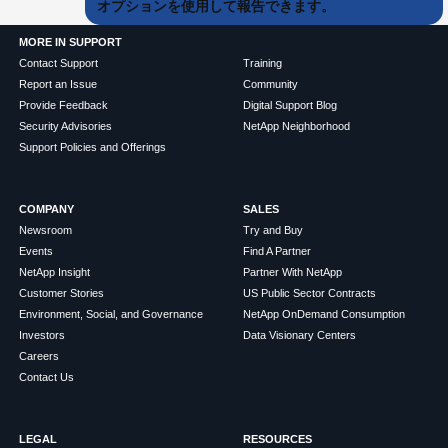
オプションを使用して報告できます。
MORE IN SUPPORT
Contact Support
Training
Report an Issue
Community
Provide Feedback
Digital Support Blog
Security Advisories
NetApp Neighborhood
Support Policies and Offerings
COMPANY
SALES
Newsroom
Try and Buy
Events
Find A Partner
NetApp Insight
Partner With NetApp
Customer Stories
US Public Sector Contracts
Environment, Social, and Governance
NetApp OnDemand Consumption
Investors
Data Visionary Centers
Careers
Contact Us
LEGAL
RESOURCES