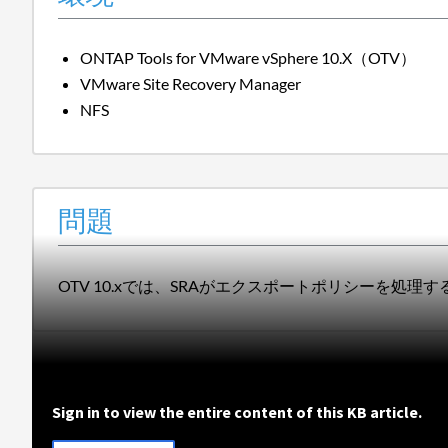
ONTAP Tools for VMware vSphere 10.X（OTV）
VMware Site Recovery Manager
NFS
問題
OTV 10.xでは、SRAがエクスポートポリシーを処
Sign in to view the entire content of this KB article.