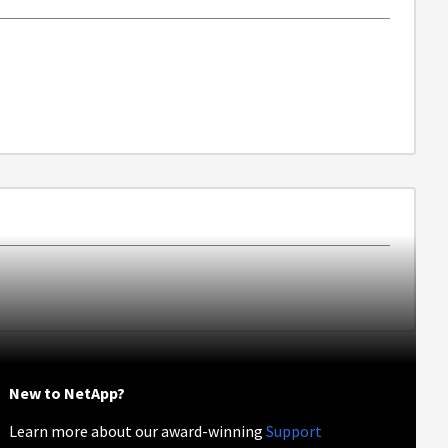
New to NetApp?
Learn more about our award-winning
Support