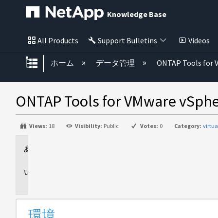
Knowledge Base
All Products
Support Bulletins
Videos
グローバル階層を展開/折りたた
ホーム
データ管理
ONTAP Tools for 
ONTAP Tools for VMwar
Views:
18
Visibility:
Public
Votes:
0
Category:
virtu
環
境
問
題
環境