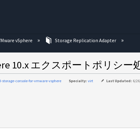
む
VMware vSphere
Storage Replication Adapter
e vSphere 10.x エクスポートポ
al-storage-console-for-vmware-vsphere
Specialty:
virt
Last Updated:
6/26