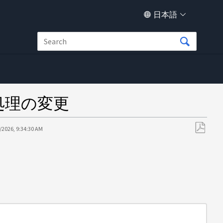
日本語
リシー処理の変更
/2026, 9:34:30 AM
PDF
と
し
て
保
存