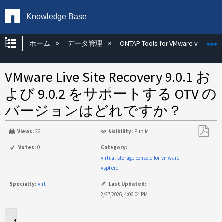
Knowledge Base
グローバル階層を展開/折りたたむ
ホーム
データ管理
ONTAP Tools for VMware vSphere
VMware Live Site Recovery 9.0.1 お
よび 9.0.2 をサポートする OTV の
バージョンはどれですか？
Views:
26
Visibility:
Public
PDF
Votes:
0
Category:
と
virtual-storage-console-for-vmware-
し
vsphere
て
Specialty:
virt
Last Updated:
保
2/27/2026, 4:06:04 PM
存
環