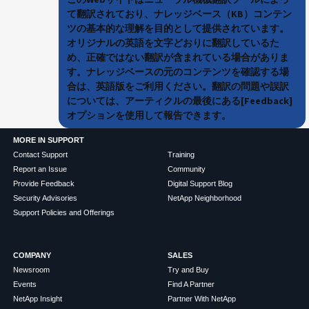
て翻訳されており、ナレッジベース（KB）コンテン
ツの基本的な理解を目的として提供されています。
オリジナルの英語を文字どおりに翻訳しているた
め、正確ではない翻訳が含まれている場合がありま
す。ナレッジベースの元のコンテンツを確認する場
合は、英語版をご利用ください。翻訳の問題や誤訳
については、アーティクルの最後にある[Feedback]
オプションを使用して報告できます。
MORE IN SUPPORT
Contact Support
Training
Report an Issue
Community
Provide Feedback
Digital Support Blog
Security Advisories
NetApp Neighborhood
Support Policies and Offerings
COMPANY
SALES
Newsroom
Try and Buy
Events
Find A Partner
NetApp Insight
Partner With NetApp