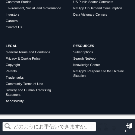
Customer Stories
US Public Sector Contracts
Environment, Social, and Governance
NetApp OnDemand Consumption
Investors
Data Visionary Centers
Careers
Contact Us
LEGAL
RESOURCES
General Terms and Conditions
Subscriptions
Privacy & Cookie Policy
Search NetApp
Copyright
Knowledge Center
Patents
NetApp's Response to the Ukraine
Situation
Trademarks
Community Terms of Use
Slavery and Human Trafficking
Statement
Accessibility
この記事は役に立ちましたか？
©
2026
NetApp
English
Terms of Use
Privacy Policy
Cookie Policy
Cookie Settings
サ
はい
いいえ