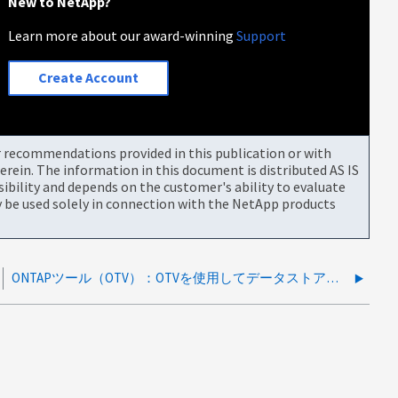
New to NetApp?
Learn more about our award-winning
Support
Create Account
or recommendations provided in this publication or with
rein. The information in this document is distributed AS IS
bility and depends on the customer's ability to evaluate
be used solely in connection with the NetApp products
ONTAPツール（OTV）：OTVを使用してデータストアを作成するときに間接データパスエラーが発生する