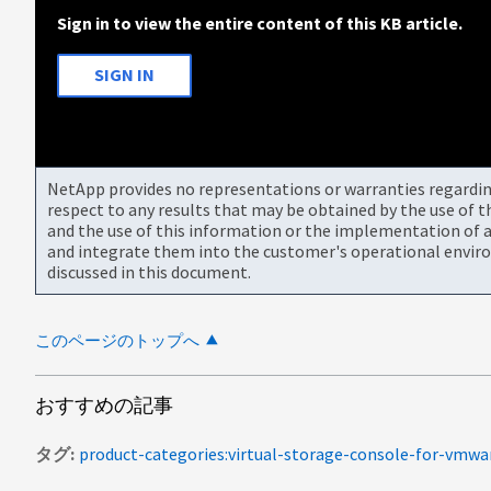
Sign in to view the entire content of this KB article.
SIGN IN
NetApp provides no representations or warranties regarding 
respect to any results that may be obtained by the use of 
and the use of this information or the implementation of a
and integrate them into the customer's operational envir
discussed in this document.
このページのトップへ
おすすめの記事
タグ
product-categories:virtual-storage-console-for-vmwa