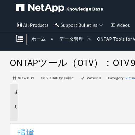
Knowledge Base
All Products
Support Bulletins
Videos
グローバル階層を展開/折りたた
ホーム
データ管理
ONTAP Tools for 
ONTAPツール（OTV）：O
Views:
39
Visibility:
Public
Votes:
0
Category:
virtu
環
境
概
要
環境