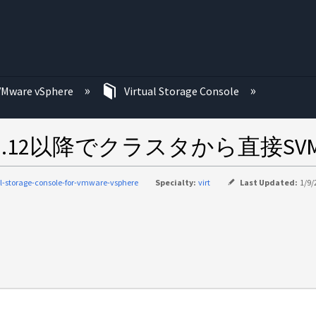
む
VMware vSphere
Virtual Storage Console
TV 9.12以降でクラスタから直接
al-storage-console-for-vmware-vsphere
Specialty:
virt
Last Updated:
1/9/