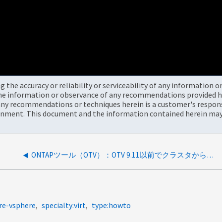
the accuracy or reliability or serviceability of any information 
the information or observance of any recommendations provided he
ny recommendations or techniques herein is a customer's responsi
onment. This document and the information contained herein may 
ONTAPツール（OTV）：OTV 9.11以前でクラスタから直接SVM管理に切り替える方法
re-vsphere
specialty:virt
type:howto