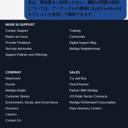
合は、英語版をご利用ください。翻訳の問題や誤訳
については、アーティクルの最後にある[Feedback]
オプションを使用して報告できます。
MORE IN SUPPORT
Contact Support
Training
Report an Issue
Community
Provide Feedback
Digital Support Blog
Security Advisories
NetApp Neighborhood
Support Policies and Offerings
COMPANY
SALES
Newsroom
Try and Buy
Events
Find A Partner
NetApp Insight
Partner With NetApp
Customer Stories
US Public Sector Contracts
Environment, Social, and Governance
NetApp OnDemand Consumption
Investors
Data Visionary Centers
Careers
Contact Us