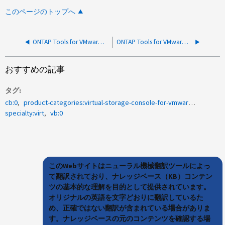
このページのトップへ
ONTAP Tools for VMware vSphere: 「Certificate installation on ONTAP failed」エラーが、直接SVMをOTVに追加する際に発生する
ONTAP Tools for VMware vSphere：データストアプロビジョニングウィザードに誤ったデータセンターが表示される
おすすめの記事
タグ
cb:0
product-categories:virtual-storage-console-for-vmware-vsphere
specialty:virt
vb:0
このWebサイトはニューラル機械翻訳ツールによっ
て翻訳されており、ナレッジベース（KB）コンテン
ツの基本的な理解を目的として提供されています。
オリジナルの英語を文字どおりに翻訳しているた
め、正確ではない翻訳が含まれている場合がありま
す。ナレッジベースの元のコンテンツを確認する場