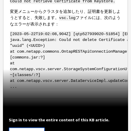
Could not retrieve Certificate from Keystore.
変更メニューからクラスタを追加したり、証明書を更新しよ
うとすると、失敗します。
ファイルには、次のよう
vsc.log
なエラーが表示されます：
[2023-05-22T19:02:08,904Z] [qtp527939020-51854] [ER
java.lang.Exception: Could not delete Certificate a
"uuid" (<UUID>)
at com.netapp.commons.OntapRESTApiConnectionManager
[commons.jar:?]
at
com.netapp.vscv.server.StorageSystemConfigurationUt
~[classes/:?]
at com.netapp.vscv.server.DataServiceImpl.updateCon
...
Sign in to view the entire content of this KB article.