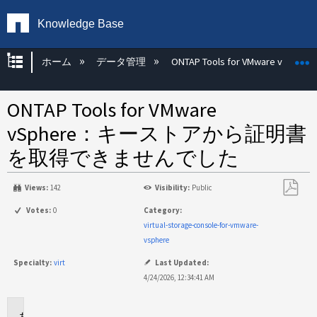
Knowledge Base
グローバル階層を展開/折りたたむ
ホーム
データ管理
ONTAP Tools for VMware vSphere
ONTAP Tools for VMware
vSphere：キーストアから証明書
を取得できませんでした
Views:
142
Visibility:
Public
PDF
Votes:
0
Category:
と
virtual-storage-console-for-vmware-
し
vsphere
て
Specialty:
virt
Last Updated:
保
4/24/2026, 12:34:41 AM
存
環