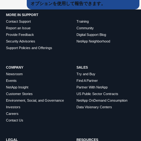
オプションを使用して報告できます。
MORE IN SUPPORT
Contact Support
Training
Report an Issue
Community
Provide Feedback
Digital Support Blog
Security Advisories
NetApp Neighborhood
Support Policies and Offerings
COMPANY
SALES
Newsroom
Try and Buy
Events
Find A Partner
NetApp Insight
Partner With NetApp
Customer Stories
US Public Sector Contracts
Environment, Social, and Governance
NetApp OnDemand Consumption
Investors
Data Visionary Centers
Careers
Contact Us
LEGAL
RESOURCES