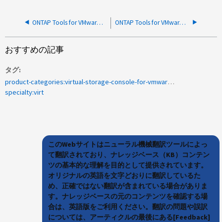
ONTAP Tools for VMware vSphere：OTVにストレージシステムを追加するときに相互認証エラーが発生する
ONTAP Tools for VMware vSphere：OTV登録後に健全なアップストリームエラーが発生しません
おすすめの記事
タグ
product-categories:virtual-storage-console-for-vmware-vsphere
specialty:virt
このWebサイトはニューラル機械翻訳ツールによっ
て翻訳されており、ナレッジベース（KB）コンテン
ツの基本的な理解を目的として提供されています。
オリジナルの英語を文字どおりに翻訳しているた
め、正確ではない翻訳が含まれている場合がありま
す。ナレッジベースの元のコンテンツを確認する場
合は、英語版をご利用ください。翻訳の問題や誤訳
については、アーティクルの最後にある[Feedback]