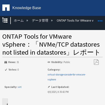
Knowledge Base
グローバル階層を展開/折りたたむ
ホーム
データ管理
ONTAP Tools for VMware vSphere
ONTAP Tools for VMware
vSphere：「NVMe/TCP datastores
not listed in datastores」レポート
Views:
31
Visibility:
Public
PDF
Votes:
0
Category:
と
virtual-storage-console-for-vmware-
し
vsphere
て
Specialty:
virt
Last Updated:
保
4/8/2025, 8:35:42 PM
存
環