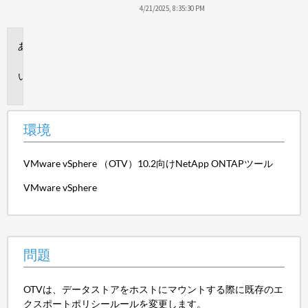
保
4/21/2025, 8:35:30 PM
存
環
境
問
題
環境
VMware vSphere （OTV）10.2向けNetApp ONTAPツール
VMware vSphere
問題
OTVは、データストアをホストにマウントする際に既存のエ
クスポートポリシールールを変更します。