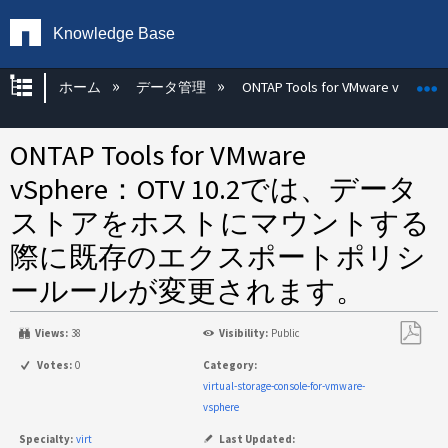
Knowledge Base
グローバル階層を展開/折りたたむ
ホーム
データ管理
ONTAP Tools for VMware vSphere
ONTAP Tools for VMware
vSphere：OTV 10.2では、データ
ストアをホストにマウントする
際に既存のエクスポートポリシ
ールールが変更されます。
Views:
38
Visibility:
Public
PDF
Votes:
0
Category:
と
virtual-storage-console-for-vmware-
し
vsphere
て
Specialty:
virt
Last Updated: