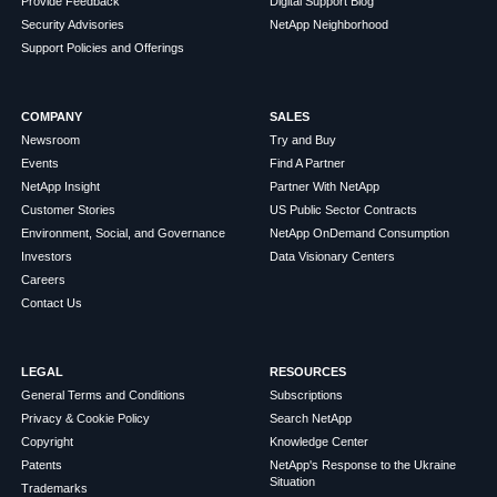
Provide Feedback
Digital Support Blog
Security Advisories
NetApp Neighborhood
Support Policies and Offerings
COMPANY
SALES
Newsroom
Try and Buy
Events
Find A Partner
NetApp Insight
Partner With NetApp
Customer Stories
US Public Sector Contracts
Environment, Social, and Governance
NetApp OnDemand Consumption
Investors
Data Visionary Centers
Careers
Contact Us
LEGAL
RESOURCES
General Terms and Conditions
Subscriptions
Privacy & Cookie Policy
Search NetApp
Copyright
Knowledge Center
Patents
NetApp's Response to the Ukraine
Situation
Trademarks