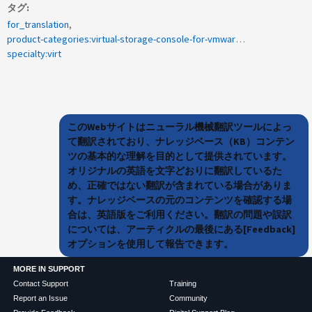
タグ
for_translation
product-categories:virtual-storage-console-for-vmware-vsphere
specialty:virt
このWebサイトはニューラル機械翻訳ツールによっ
て翻訳されており、ナレッジベース（KB）コンテン
ツの基本的な理解を目的として提供されています。
オリジナルの英語を文字どおりに翻訳しているた
め、正確ではない翻訳が含まれている場合がありま
す。ナレッジベースの元のコンテンツを確認する場
合は、英語版をご利用ください。翻訳の問題や誤訳
については、アーティクルの最後にある[Feedback]
オプションを使用して報告できます。
MORE IN SUPPORT
Contact Support
Training
Report an Issue
Community