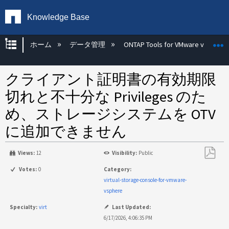
Knowledge Base
グローバル階層を展開/折りたたむ
ホーム
データ管理
ONTAP Tools for VMware vSphere
クライアント証明書の有効期限
切れと不十分な Privileges のた
め、ストレージシステムを OTV
に追加できません
Views:
12
Visibility:
Public
PDF
Votes:
0
Category:
と
virtual-storage-console-for-vmware-
し
vsphere
て
Specialty:
virt
Last Updated:
保
6/17/2026, 4:06:35 PM
存