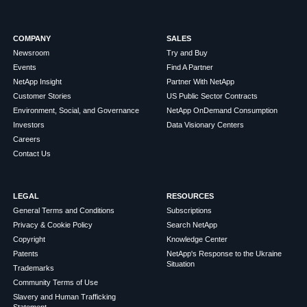
COMPANY
SALES
Newsroom
Try and Buy
Events
Find A Partner
NetApp Insight
Partner With NetApp
Customer Stories
US Public Sector Contracts
Environment, Social, and Governance
NetApp OnDemand Consumption
Investors
Data Visionary Centers
Careers
Contact Us
LEGAL
RESOURCES
General Terms and Conditions
Subscriptions
Privacy & Cookie Policy
Search NetApp
Copyright
Knowledge Center
Patents
NetApp's Response to the Ukraine
Situation
Trademarks
Community Terms of Use
Slavery and Human Trafficking
Statement