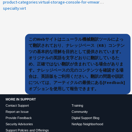
product-categories:virtual-storage-console-for-vmware-vsphere
specialty:virt
このWebサイトはニューラル機械翻訳ツールによっ
て翻訳されており、ナレッジベース（KB）コンテン
ツの基本的な理解を目的として提供されています。
オリジナルの英語を文字どおりに翻訳しているた
め、正確ではない翻訳が含まれている場合がありま
す。ナレッジベースの元のコンテンツを確認する場
合は、英語版をご利用ください。翻訳の問題や誤訳
については、アーティクルの最後にある[Feedback]
オプションを使用して報告できます。
MORE IN SUPPORT
Contact Support
Training
Report an Issue
Community
Provide Feedback
Digital Support Blog
Security Advisories
NetApp Neighborhood
Support Policies and Offerings