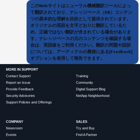
このWebサイトはニューラル機械翻訳ツールによっ
て翻訳されており、ナレッジベース（KB）コンテン
ツの基本的な理解を目的として提供されています。
オリジナルの英語を文字どおりに翻訳しているた
め、正確ではない翻訳が含まれている場合がありま
す。ナレッジベースの元のコンテンツを確認する場
合は、英語版をご利用ください。翻訳の問題や誤訳
については、アーティクルの最後にある[Feedback]
オプションを使用して報告できます。
MORE IN SUPPORT
Contact Support
Training
Report an Issue
Community
Provide Feedback
Digital Support Blog
Security Advisories
NetApp Neighborhood
Support Policies and Offerings
COMPANY
SALES
Newsroom
Try and Buy
Events
Find A Partner