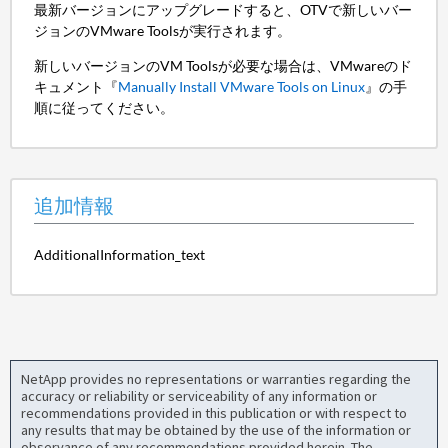
最新バージョンにアップグレードすると、OTVで新しいバー
ジョンのVMware Toolsが実行されます。
新しいバージョンのVM Toolsが必要な場合は、VMwareのド
キュメント『
Manually Install VMware Tools on Linux
』の手
順に従ってください。
追加情報
AdditionalInformation_text
NetApp provides no representations or warranties regarding the
accuracy or reliability or serviceability of any information or
recommendations provided in this publication or with respect to
any results that may be obtained by the use of the information or
observance of any recommendations provided herein. The