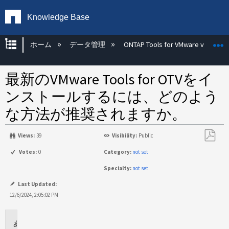
Knowledge Base
グローバル階層を展開/折りたたむ
ホーム
データ管理
ONTAP Tools for VMware vSphere
最新のVMware Tools for OTVをイ
ンストールするには、どのよう
な方法が推奨されますか。
Views:
39
Visibility:
Public
PDF
Votes:
0
Category:
not set
と
Specialty:
not set
し
て
Last Updated:
保
12/6/2024, 2:05:02 PM
存
環