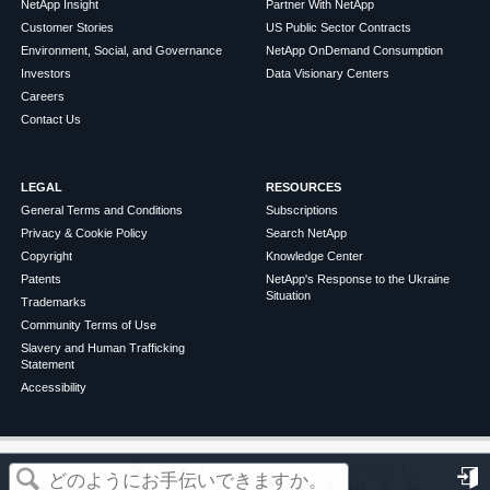
NetApp Insight
Partner With NetApp
Customer Stories
US Public Sector Contracts
Environment, Social, and Governance
NetApp OnDemand Consumption
Investors
Data Visionary Centers
Careers
Contact Us
LEGAL
RESOURCES
General Terms and Conditions
Subscriptions
Privacy & Cookie Policy
Search NetApp
Copyright
Knowledge Center
Patents
NetApp's Response to the Ukraine
Situation
Trademarks
Community Terms of Use
Slavery and Human Trafficking
Statement
Accessibility
この記事は役に立ちましたか？
©
2026
NetApp
English
Terms of Use
Privacy Policy
Cookie Policy
Cookie Settings