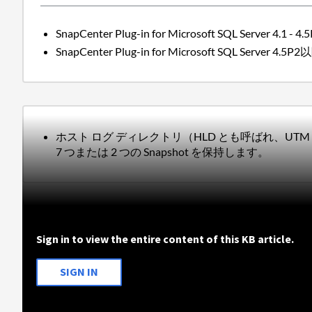
SnapCenter Plug-in for Microsoft SQL Serve
SnapCenter Plug-in for Microsoft SQL Ser
ホスト ログ ディレクトリ（HLD とも呼ばれ、UT
7 つまたは 2 つの Snapshot を保持します。
Sign in to view the entire content of this KB article.
SIGN IN