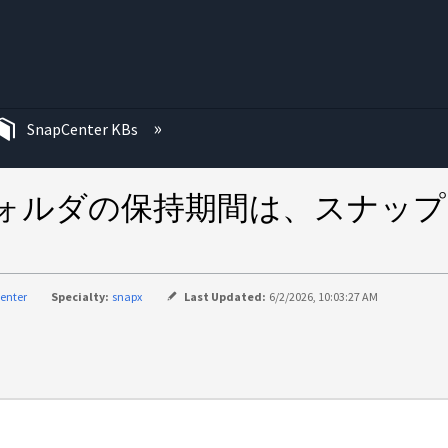
む
SnapCenter KBs
 フォルダの保持期間は、スナップシ
enter
Specialty:
snapx
Last Updated:
6/2/2026, 10:03:27 AM