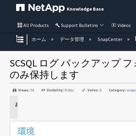
Knowledge Base
All Products
Support Bulletins
Videos
グローバル階層を展開/折りたた
ホーム
データ管理
SnapCenter
SCSQL ログ バックアップ
のみ保持します
Views:
36
Visibility:
Public
Votes:
0
Category:
snapc
環
境
環境