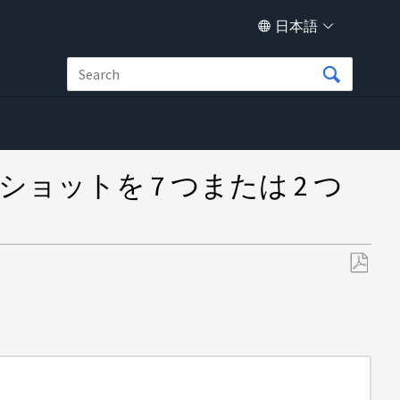
日本語
ョットを 7 つまたは 2 つ
PDF
と
し
て
保
存