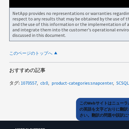
NetApp provides no representations or warranties regarding 
respect to any results that may be obtained by the use of 
and the use of this information or the implementation of a
and integrate them into the customer's operational envir
discussed in this document.
このページのトップへ
おすすめの記事
タグ
1070557
cb:0
product-categories:snapcenter
SCSQL
このWebサイトはニュー
の英語を文字どおりに翻訳
さい。翻訳の問題や誤訳につ