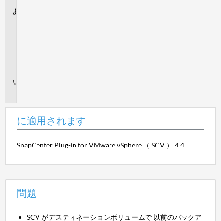
に
適
用
さ
れ
ま
す
問
題
に適用されます
SnapCenter Plug-in for VMware vSphere （ SCV ） 4.4
問題
SCV がデスティネーションボリュームで
以前のバックア