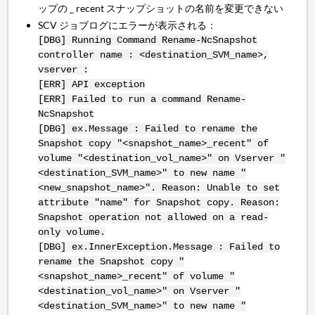
ップの _ recent スナップショットの名前を変更できない
SCV ジョブログにエラーが表示される：
[DBG] Running Command Rename-NcSnapshot
controller name : <destination_SVM_name>,
vserver :
[ERR] API exception
[ERR] Failed to run a command Rename-
NcSnapshot
[DBG] ex.Message : Failed to rename the
Snapshot copy "<snapshot_name>_recent" of
volume "<destination_vol_name>" on Vserver "
<destination_SVM_name>" to new name "
<new_snapshot_name>". Reason: Unable to set
attribute "name" for Snapshot copy. Reason:
Snapshot operation not allowed on a read-
only volume.
[DBG] ex.InnerException.Message : Failed to
rename the Snapshot copy "
<snapshot_name>_recent" of volume "
<destination_vol_name>" on Vserver "
<destination_SVM_name>" to new name "