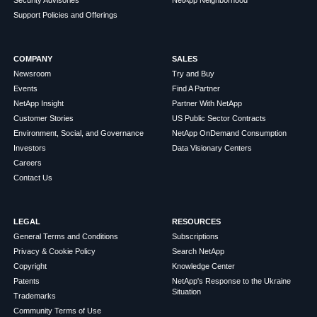
Support Policies and Offerings
COMPANY
SALES
Newsroom
Try and Buy
Events
Find A Partner
NetApp Insight
Partner With NetApp
Customer Stories
US Public Sector Contracts
Environment, Social, and Governance
NetApp OnDemand Consumption
Investors
Data Visionary Centers
Careers
Contact Us
LEGAL
RESOURCES
General Terms and Conditions
Subscriptions
Privacy & Cookie Policy
Search NetApp
Copyright
Knowledge Center
Patents
NetApp's Response to the Ukraine
Situation
Trademarks
Community Terms of Use