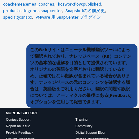
coachemea:emea_coaches
kcsworkflow:published
product-categories:snapcenter
Snapshotの名前変更
specialty:snapx
VMware 用 SnapCenter プラグイン
このWebサイトはニューラル機械翻訳ツールによっ
て翻訳されており、ナレッジベース（KB）コンテン
ツの基本的な理解を目的として提供されています。
オリジナルの英語を文字どおりに翻訳しているた
め、正確ではない翻訳が含まれている場合がありま
す。ナレッジベースの元のコンテンツを確認する場
合は、英語版をご利用ください。翻訳の問題や誤訳
については、アーティクルの最後にある[Feedback]
オプションを使用して報告できます。
MORE IN SUPPORT
Contact Support
Training
Report an Issue
Community
Provide Feedback
Digital Support Blog
Security Advisories
NetApp Neighborhood