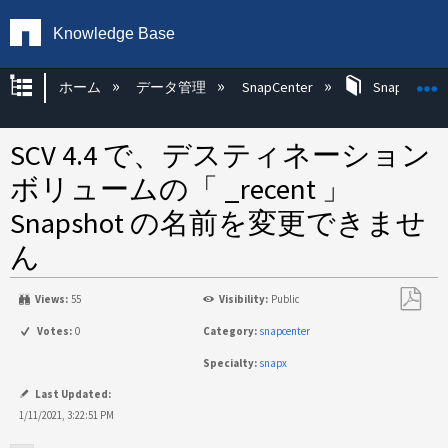
Knowledge Base
グローバル階層を展開/折りたたむ
ホーム
データ管理
SnapCenter
SnapCenter
SCV 4.4 で、デスティネーション
ボリュームの「 _recent 」
Snapshot の名前を変更できませ
ん
Views:
55
Visibility:
Public
PDF
Votes:
0
Category:
snapcenter
と
Specialty:
snapx
し
て
Last Updated:
保
1/11/2021, 3:22:51 PM
存