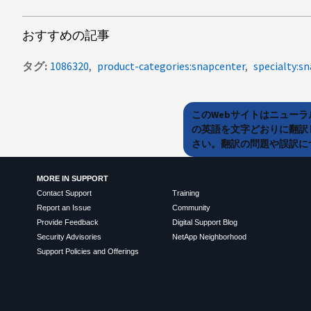
おすすめの記事
タグ
1086320
product-categories:snapcenter
specialty:s
このWebサイトはニュー
の英語を文字どおりに翻訳
さい。翻訳の問題や誤訳につ
MORE IN SUPPORT
Contact Support
Training
Report an Issue
Community
Provide Feedback
Digital Support Blog
Security Advisories
NetApp Neighborhood
Support Policies and Offerings