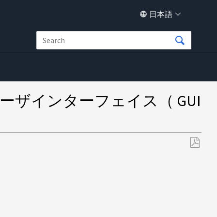
日本語
カルユーザインターフェイス（ GUI
PDF
と
し
て
保
存