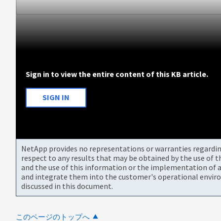
Sign in to view the entire content of this KB article.
SIGN IN
NetApp provides no representations or warranties regarding 
respect to any results that may be obtained by the use of 
and the use of this information or the implementation of a
and integrate them into the customer's operational envir
discussed in this document.
このページのトップへ