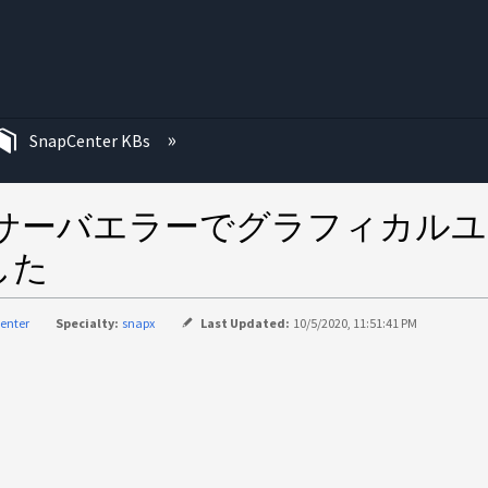
む
SnapCenter KBs
 500 内部サーバエラーでグラフィ
した
enter
Specialty:
snapx
Last Updated:
10/5/2020, 11:51:41 PM