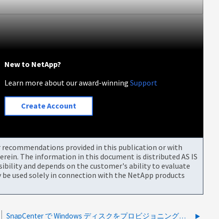
New to NetApp?
Learn more about our award-winning
Support
Create Account
or recommendations provided in this publication or with
rein. The information in this document is distributed AS IS
bility and depends on the customer's ability to evaluate
be used solely in connection with the NetApp products
SnapCenter で Windows ディスクをプロビジョニングできませんでした