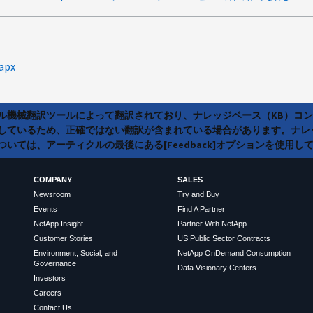
napx
ラル機械翻訳ツールによって翻訳されており、ナレッジベース（KB）コ
しているため、正確ではない翻訳が含まれている場合があります。ナレ
いては、アーティクルの最後にある[Feedback]オプションを使用し
COMPANY
SALES
Newsroom
Try and Buy
Events
Find A Partner
NetApp Insight
Partner With NetApp
Customer Stories
US Public Sector Contracts
Environment, Social, and
NetApp OnDemand Consumption
Governance
Data Visionary Centers
Investors
Careers
Contact Us