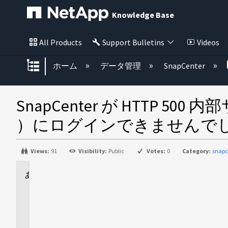
Knowledge Base
All Products
Support Bulletins
Videos
グローバル階層を展開/折りたた
ホーム
データ管理
SnapCenter
SnapCenter が HTTP
）にログインできませんで
Views:
91
Visibility:
Public
Votes:
0
Category:
snapc
に
適
用
さ
れ